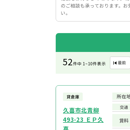
のご相談も承っております。お
い。
52
最前
件中 1~10件表示
所在
貸倉庫
交通
久喜市北青柳
493-23 ＥＰ久
賃料
喜