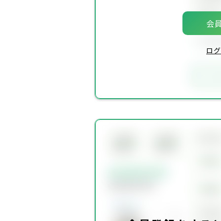
築年
会員
会員
ログ
お
所在
会員限
会員限
定物件
定物件
賃料
会員限定物件
会員限定物件
価格
坪単