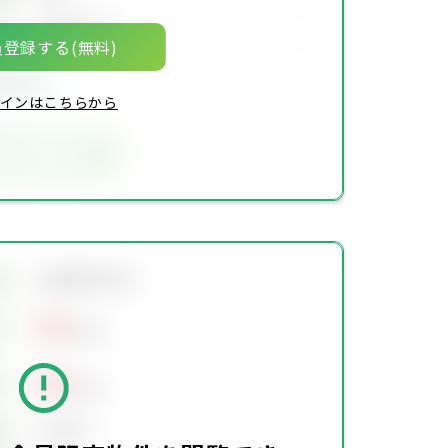
00年00月
月
登録する(無料)
限定物件
インはこちらから
気に入りに追加
会員限定物件
地
00
万円
00
万円
00万円
価