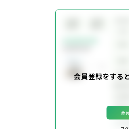
所在
会員限
会員限
定物件
定物件
交通
会員限定物件
賃料
会員限定物件
価格
坪単
会員登録をする
建物面
土地面
築年
会員
会員
ログ