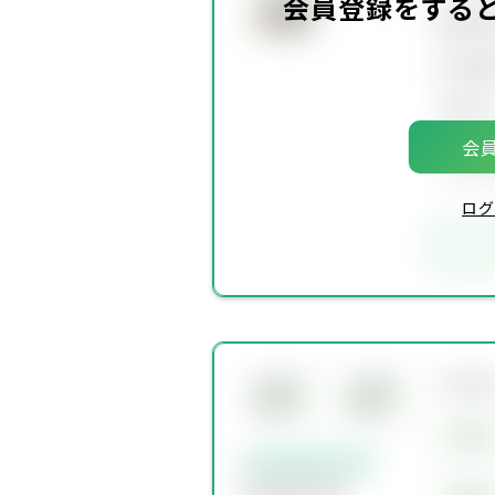
会員登録をする
建物面
土地面
築年
会員
会員
ログ
お
所在
会員限
会員限
定物件
定物件
賃料
会員限定物件
会員限定物件