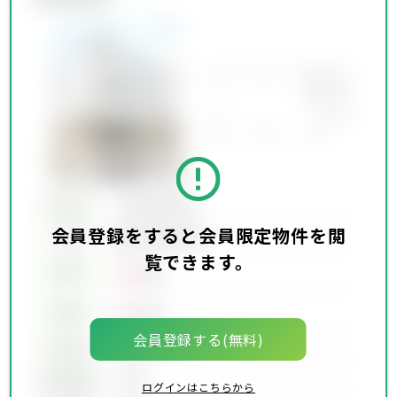
所在地
会員限定物件
会員登録をすると会員限定物件を閲
会員限定物件
交通
覧できます。
00
賃料
万円
00
価格
万円
会員登録する(無料)
坪単価
00万円
建物面積
00坪
ログインはこちらから