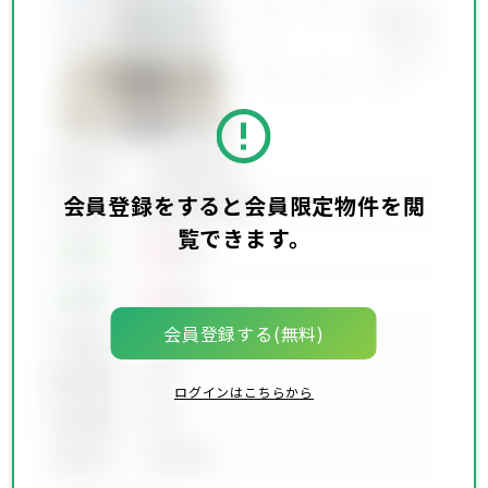
所在地
会員限定物件
会員登録をすると会員限定物件を閲
会員限定物件
交通
覧できます。
00
賃料
万円
00
価格
万円
会員登録する(無料)
坪単価
00万円
建物面積
00坪
ログインはこちらから
土地面積
00坪
築年月
00年00月