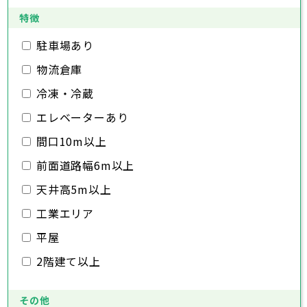
日高市
桶川市
深谷市
吉川市
久喜市
上尾市
ふじみ野市
北本市
草加市
八潮市
越谷市
白岡市
富士見市
蕨市
戸田市
特徴
千葉県
三郷市
入間市
蓮田市
朝霞市
坂戸市
志木市
幸手市
和光市
鶴ヶ島市
新座市
日高市
桶川市
駐車場あり
吉川市
久喜市
ふじみ野市
北本市
八潮市
白岡市
富士見市
千葉市
銚子市
市川市
船橋市
館山市
千葉県
三郷市
蓮田市
坂戸市
幸手市
鶴ヶ島市
物流倉庫
木更津市
松戸市
野田市
茂原市
成田市
日高市
吉川市
ふじみ野市
白岡市
佐倉市
千葉市
東金市
銚子市
旭市
市川市
習志野市
船橋市
柏市
館山市
勝浦市
千葉県
冷凍・冷蔵
市原市
木更津市
流山市
松戸市
八千代市
野田市
我孫子市
茂原市
成田市
鴨川市
エレベーターあり
鎌ヶ谷市
佐倉市
千葉市
東金市
銚子市
君津市
旭市
市川市
富津市
習志野市
船橋市
浦安市
柏市
館山市
四街道市
勝浦市
千葉県
袖ヶ浦市
市原市
木更津市
流山市
八街市
松戸市
八千代市
印西市
野田市
白井市
我孫子市
茂原市
富里市
成田市
鴨川市
間口10m以上
南房総市
鎌ヶ谷市
佐倉市
千葉市
東金市
銚子市
匝瑳市
君津市
旭市
市川市
香取市
富津市
習志野市
船橋市
山武市
浦安市
柏市
館山市
いすみ市
四街道市
勝浦市
前面道路幅6m以上
大網白里市
袖ヶ浦市
市原市
木更津市
流山市
八街市
松戸市
八千代市
印西市
野田市
白井市
我孫子市
茂原市
富里市
成田市
鴨川市
南房総市
鎌ヶ谷市
佐倉市
東金市
匝瑳市
君津市
旭市
香取市
富津市
習志野市
山武市
浦安市
柏市
いすみ市
四街道市
勝浦市
天井高5m以上
大網白里市
袖ヶ浦市
市原市
流山市
八街市
八千代市
印西市
白井市
我孫子市
富里市
鴨川市
工業エリア
南房総市
鎌ヶ谷市
匝瑳市
君津市
香取市
富津市
山武市
浦安市
いすみ市
四街道市
大網白里市
袖ヶ浦市
八街市
印西市
白井市
富里市
平屋
南房総市
匝瑳市
香取市
山武市
いすみ市
2階建て以上
大網白里市
その他