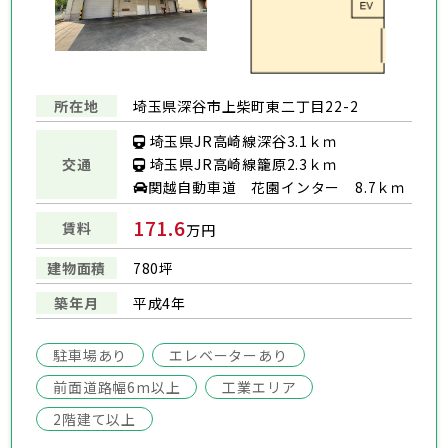
所在地
埼玉県深谷市上柴町東二丁目22-2
埼玉県JR高崎線深谷3.1ｋｍ
埼玉県JR高崎線籠原2.3ｋｍ
交通
関越⾃動⾞道 花園インター 8.7ｋｍ
171.6
賃料
万円
建物面積
780坪
築年月
平成4年
駐車場あり
エレベーターあり
前面道路幅6m以上
工業エリア
2階建て以上