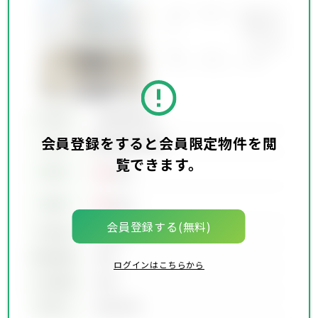
所在地
会員限定物件
会員登録をすると会員限定物件を閲
会員限定物件
交通
覧できます。
00
賃料
万円
00
価格
万円
会員登録する(無料)
坪単価
00万円
建物面積
00坪
ログインはこちらから
土地面積
00坪
築年月
00年00月