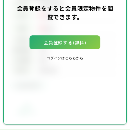
所在地
会員限定物件
会員登録をすると会員限定物件を閲
00
賃料
万円
覧できます。
00
価格
万円
坪単価
00万円
会員登録する(無料)
建物面積
00坪
ログインはこちらから
土地面積
00坪
築年月
00年00月
会員限定物件
お気に入り