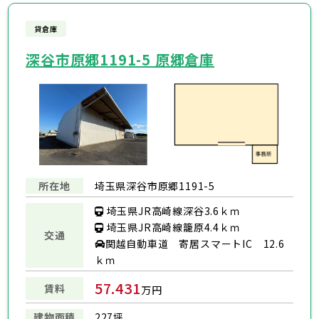
貸倉庫
深谷市原郷1191-5 原郷倉庫
所在地
埼玉県深谷市原郷1191-5
埼玉県JR高崎線深谷3.6ｋｍ
埼玉県JR高崎線籠原4.4ｋｍ
交通
関越⾃動⾞道 寄居スマートIC 12.6
ｋｍ
57.431
賃料
万円
建物面積
227坪