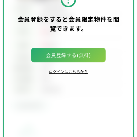
所在地
会員限定物件
会員登録をすると会員限定物件を閲
会員限定物件
交通
覧できます。
00
賃料
万円
00
価格
万円
会員登録する(無料)
坪単価
00万円
建物面積
00坪
ログインはこちらから
土地面積
00坪
築年月
00年00月
会員限定物件
お気に入り