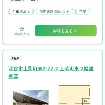
駐車場あり
前面道路幅6m以上
平屋
詳細を見る
お気に入り
貸倉庫
深谷市上柴町東2-22-2 上柴町東２階建
倉庫