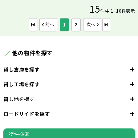
15
件中 1~10件表示
1
前へ
次へ
2
他の物件を探す
+
貸し倉庫を探す
+
貸し工場を探す
東京都
23区
+
貸し地を探す
東京都
千代田区
中央区
港区
新宿区
文京区
23区
+
ロードサイドを探す
東京都
台東区
墨田区
江東区
品川区
目黒区
大田区
千代田区
世田谷区
中央区
渋谷区
港区
新宿区
中野区
文京区
杉並区
23区
東京都
豊島区
台東区
北区
墨田区
荒川区
江東区
板橋区
品川区
練馬区
目黒区
足立区
物件検索