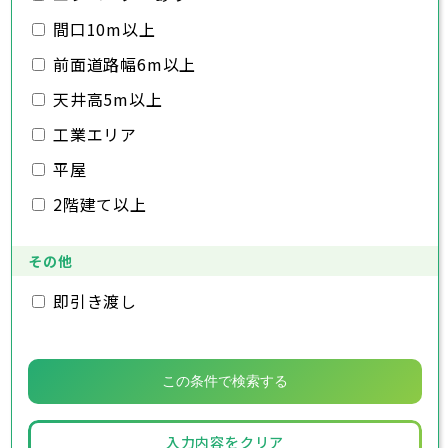
千葉県
袖ヶ浦市
市原市
木更津市
流山市
八街市
松戸市
八千代市
印西市
野田市
白井市
我孫子市
茂原市
富里市
成田市
鴨川市
間口10m以上
南房総市
鎌ヶ谷市
佐倉市
千葉市
東金市
銚子市
匝瑳市
君津市
旭市
市川市
香取市
富津市
習志野市
船橋市
山武市
浦安市
柏市
館山市
いすみ市
四街道市
勝浦市
前面道路幅6m以上
大網白里市
袖ヶ浦市
市原市
木更津市
流山市
八街市
松戸市
八千代市
印西市
野田市
白井市
我孫子市
茂原市
富里市
成田市
鴨川市
南房総市
鎌ヶ谷市
佐倉市
東金市
匝瑳市
君津市
旭市
香取市
富津市
習志野市
山武市
浦安市
柏市
いすみ市
四街道市
勝浦市
天井高5m以上
大網白里市
袖ヶ浦市
市原市
流山市
八街市
八千代市
印西市
白井市
我孫子市
富里市
鴨川市
工業エリア
南房総市
鎌ヶ谷市
匝瑳市
君津市
香取市
富津市
山武市
浦安市
いすみ市
四街道市
大網白里市
袖ヶ浦市
八街市
印西市
白井市
富里市
平屋
南房総市
匝瑳市
香取市
山武市
いすみ市
2階建て以上
大網白里市
その他
即引き渡し
入力内容をクリア