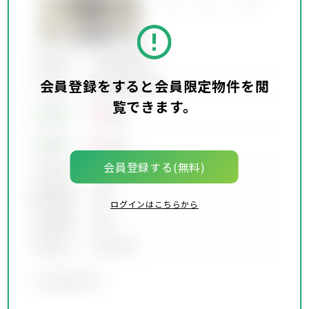
所在地
会員限定物件
会員登録をすると会員限定物件を閲
会員限定物件
交通
覧できます。
00
賃料
万円
00
価格
万円
会員登録する(無料)
坪単価
00万円
建物面積
00坪
ログインはこちらから
土地面積
00坪
築年月
00年00月
会員限定物件