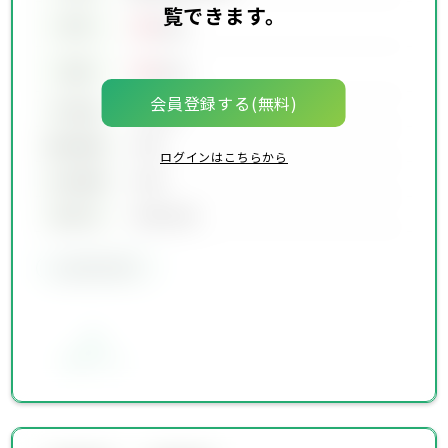
覧できます。
00
賃料
万円
00
価格
万円
会員登録する(無料)
坪単価
00万円
建物面積
00坪
ログインはこちらから
土地面積
00坪
築年月
00年00月
会員限定物件
お気に入り