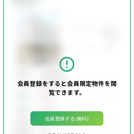
会員限定物件
所在地
会員限定物件
会員登録をすると会員限定物件を閲
会員限定物件
交通
覧できます。
00
賃料
万円
00
価格
万円
会員登録する(無料)
坪単価
00万円
建物面積
00坪