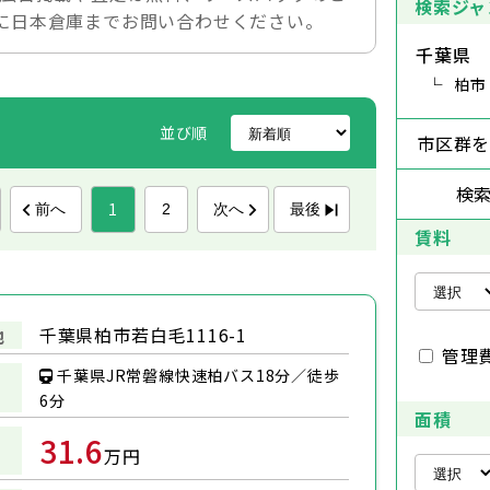
検索ジャ
に日本倉庫までお問い合わせください。
千葉県
柏市
並び順
市区群
検
1
前へ
次へ
最後
2
賃料
千葉県柏市若白毛1116-1
地
管理
千葉県JR常磐線快速柏バス18分／徒歩
6分
面積
31.6
万円