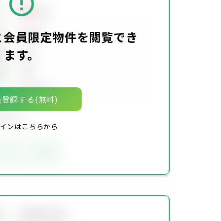
00
万円
00万円
価
と会員限定物件を閲覧でき
ます。
00坪
積
00坪
積
00年00月
月
登録する(無料)
限定物件
インはこちらから
気に入りに追加
会員限定物件
地