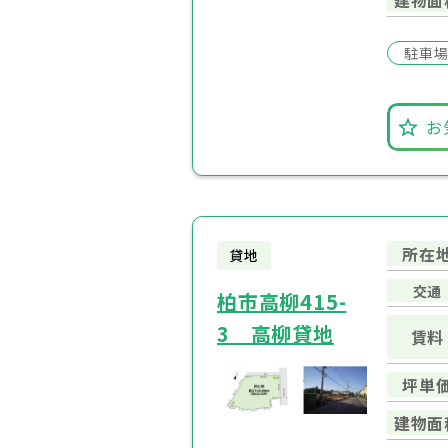
駐車
お
所在
貸地
交通
柏市高柳415-
3 高柳貸地
賃料
坪単
建物面