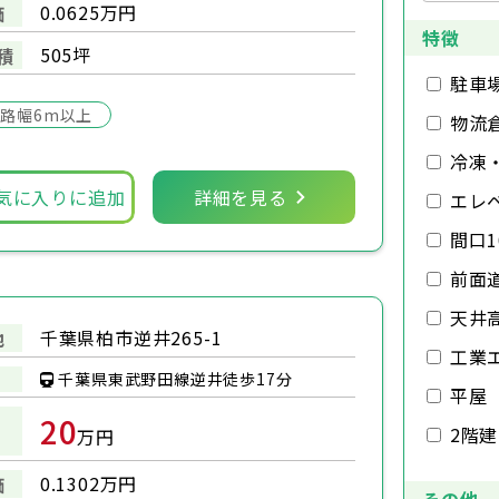
0.0625万円
価
特徴
505坪
積
駐車
路幅6m以上
物流
冷凍
気に入りに追加
詳細を見る
エレ
間口1
前面
天井
千葉県柏市逆井265-1
地
工業
千葉県東武野田線逆井徒歩17分
平屋
20
2階
万円
0.1302万円
価