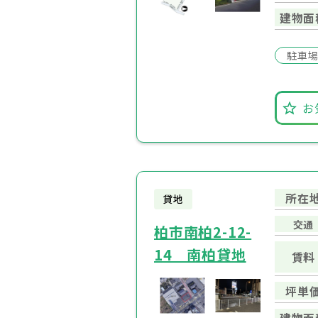
建物面
駐車
お
所在
貸地
交通
柏市南柏2-12-
14 南柏貸地
賃料
坪単
建物面