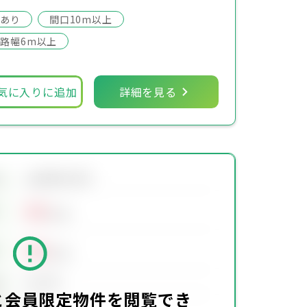
場あり
間口10m以上
路幅6m以上
気に入りに追加
詳細を見る
会員限定物件
地
00
万円
00
万円
00万円
価
と会員限定物件を閲覧でき