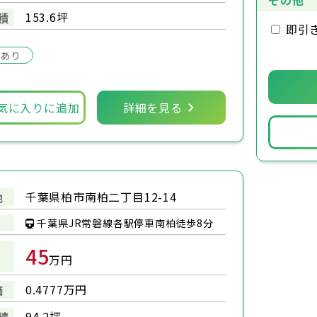
その他
153.6坪
積
即引
場あり
気に入りに追加
詳細を見る
千葉県柏市南柏二丁目12-14
地
千葉県JR常磐線各駅停車南柏徒歩8分
45
万円
0.4777万円
価
94.2坪
積