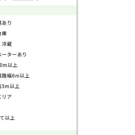
場あり
倉庫
・冷蔵
ベーターあり
0m以上
道路幅6m以上
高5m以上
エリア
建て以上