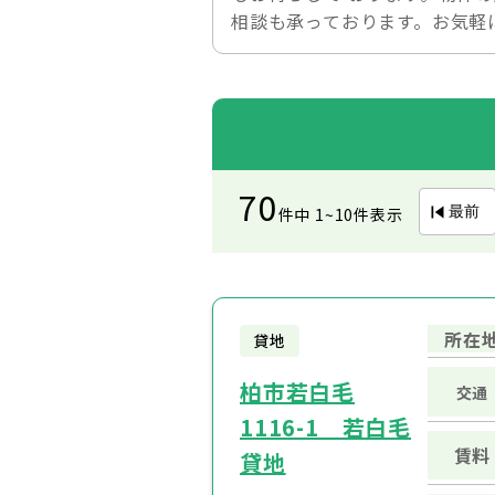
相談も承っております。お気軽
70
最前
件中 1~10件表示
所在
貸地
柏市若白毛
交通
1116-1 若白毛
賃料
貸地