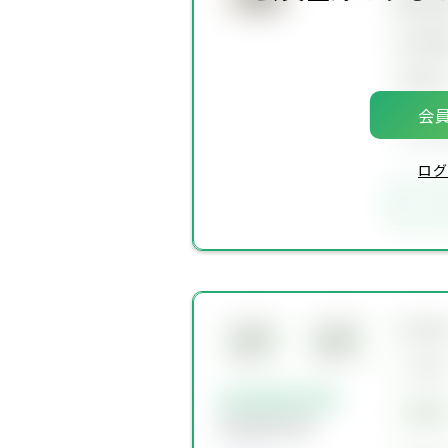
建物面
土地面
築年
会員
会員
ログ
お
所在
会員限
会員限
定物件
定物件
交通
会員限定物件
賃料
会員限定物件