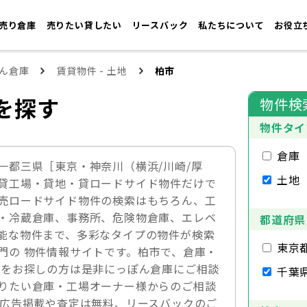
売り倉庫
売りたい貸したい
リースバック
私たちについて
お役立
ん倉庫
賃貸物件 - 土地
柏市
を探す
物件検
物件タイ
倉庫
一都三県［東京・神奈川（横浜/川崎/厚
土地
貸工場・貸地・貸ロードサイド物件だけで
売ロードサイド物件の検索はもちろん、工
・冷蔵倉庫、事務所、危険物倉庫、エレベ
都道府県
能な物件まで、多彩なタイプの物件が検索
東京
門の 物件情報サイトです。柏市で、倉庫・
件をお探しの方は是非にっぽん倉庫にご相談
千葉
りたい倉庫・工場オーナー様からのご相談
の広告掲載や査定は無料、リースバックのご