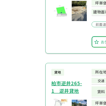
坪単
建物面
前面道
お
所在
貸地
交通
柏市逆井265-
1 逆井貸地
賃料
坪単