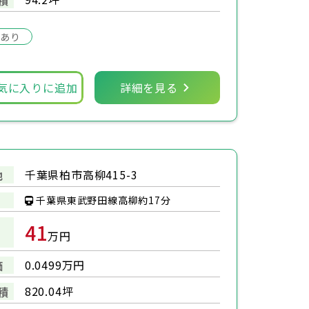
場あり
気に入りに追加
詳細を見る
千葉県柏市高柳415-3
地
千葉県東武野田線高柳約17分
41
万円
0.0499万円
価
820.04坪
積