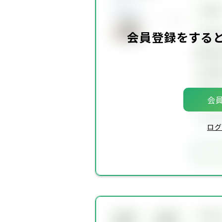
価格
坪単
会員登録をする
建物面
土地面
築年
会員
会員
ログ
お
所在
会員限
会員限