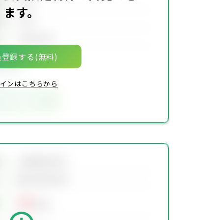
00坪
積
ます。
00坪
積
00年00月
月
登録する(無料)
限定物件
インはこちらから
気に入りに追加
会員限定物件
地
会員限定物件
00
万円