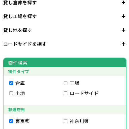
+
貸し倉庫を探す
+
貸し工場を探す
東京都
23区
+
貸し地を探す
東京都
千代田区
中央区
港区
新宿区
文京区
23区
+
ロードサイドを探す
東京都
台東区
墨田区
江東区
品川区
目黒区
大田区
千代田区
世田谷区
中央区
渋谷区
港区
新宿区
中野区
文京区
杉並区
23区
東京都
豊島区
台東区
北区
墨田区
荒川区
江東区
板橋区
品川区
練馬区
目黒区
足立区
物件検索
葛飾区
大田区
千代田区
江戸川区
世田谷区
中央区
渋谷区
港区
新宿区
中野区
文京区
杉並区
23区
物件タイプ
豊島区
台東区
北区
墨田区
荒川区
江東区
板橋区
品川区
練馬区
目黒区
足立区
葛飾区
大田区
千代田区
江戸川区
世田谷区
中央区
渋谷区
港区
新宿区
中野区
文京区
杉並区
倉庫
工場
市部
豊島区
台東区
北区
墨田区
荒川区
江東区
板橋区
品川区
練馬区
目黒区
足立区
土地
ロードサイド
葛飾区
大田区
江戸川区
世田谷区
渋谷区
中野区
杉並区
八王子市
立川市
武蔵野市
三鷹市
青梅市
市部
豊島区
北区
荒川区
板橋区
練馬区
足立区
府中市
昭島市
調布市
町田市
小金井市
葛飾区
都道府県
江戸川区
小平市
八王子市
日野市
立川市
東村山市
武蔵野市
国分寺市
三鷹市
国立市
青梅市
市部
福生市
府中市
狛江市
昭島市
東大和市
調布市
町田市
清瀬市
小金井市
東久留米市
東京都
神奈川県
武蔵村山市
小平市
八王子市
日野市
立川市
多摩市
東村山市
武蔵野市
稲城市
国分寺市
羽村市
三鷹市
国立市
青梅市
市部