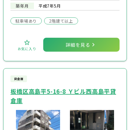
築年月
平成7年5月
駐車場あり
2階建て以上
詳細を見る
お気に入り
貸倉庫
板橋区高島平5-16-8 Ｙビル西高島平貸
倉庫