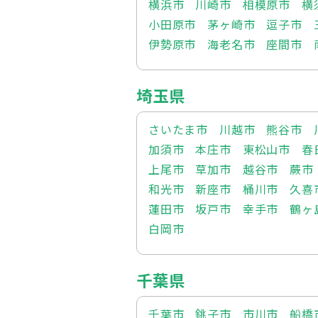
横浜市
川崎市
相模原市
横
小田原市
茅ヶ崎市
逗子市
伊勢原市
海老名市
座間市
埼玉県
さいたま市
川越市
熊谷市
加須市
本庄市
東松山市
春
上尾市
草加市
越谷市
蕨市
和光市
新座市
桶川市
久喜
蓮田市
坂戸市
幸手市
鶴ヶ
白岡市
千葉県
千葉市
銚子市
市川市
船橋