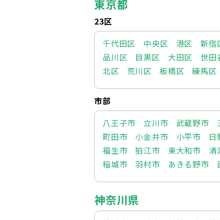
東京都
23区
千代田区
中央区
港区
新宿
品川区
目黒区
大田区
世田
北区
荒川区
板橋区
練馬区
市部
八王子市
立川市
武蔵野市
町田市
小金井市
小平市
日
福生市
狛江市
東大和市
清
稲城市
羽村市
あきる野市
神奈川県