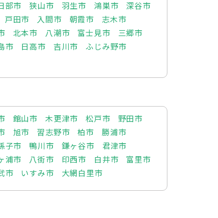
日部市
狭山市
羽生市
鴻巣市
深谷市
戸田市
入間市
朝霞市
志木市
市
北本市
八潮市
富士見市
三郷市
島市
日高市
吉川市
ふじみ野市
市
館山市
木更津市
松戸市
野田市
市
旭市
習志野市
柏市
勝浦市
孫子市
鴨川市
鎌ヶ谷市
君津市
ヶ浦市
八街市
印西市
白井市
富里市
武市
いすみ市
大網白里市