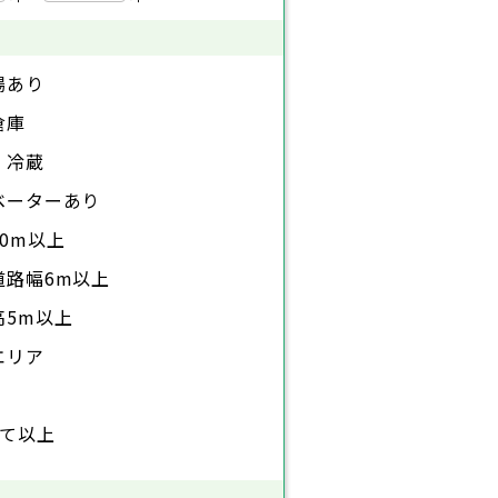
場あり
倉庫
・冷蔵
ベーターあり
0m以上
道路幅6m以上
高5m以上
エリア
建て以上