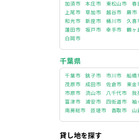
加須市
本庄市
東松山市
春
上尾市
草加市
越谷市
蕨市
和光市
新座市
桶川市
久喜
蓮田市
坂戸市
幸手市
鶴ヶ
白岡市
千葉県
千葉市
銚子市
市川市
船橋
茂原市
成田市
佐倉市
東金
市原市
流山市
八千代市
我
富津市
浦安市
四街道市
袖
南房総市
匝瑳市
香取市
山
貸し地を探す