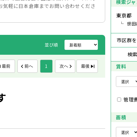
検索ジャ
お気軽に日本倉庫までお問い合わせくださ
東京都
世田
市区群
並び順
検
賃料
1
最前
前へ
次へ
最後
す
管理
面積