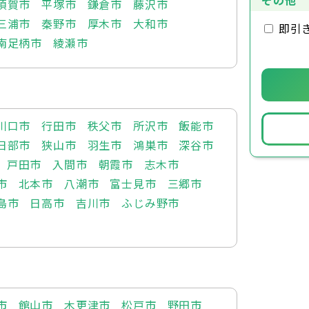
その他
須賀市
平塚市
鎌倉市
藤沢市
三浦市
秦野市
厚木市
大和市
即引
南足柄市
綾瀬市
川口市
行田市
秩父市
所沢市
飯能市
日部市
狭山市
羽生市
鴻巣市
深谷市
戸田市
入間市
朝霞市
志木市
市
北本市
八潮市
富士見市
三郷市
島市
日高市
吉川市
ふじみ野市
市
館山市
木更津市
松戸市
野田市