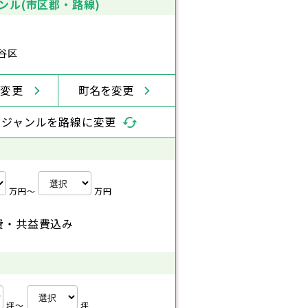
ンル(市区郡・路線)
谷区
を変更
町名を変更
索ジャンルを路線に変更
万円〜
万円
費・共益費込み
坪〜
坪