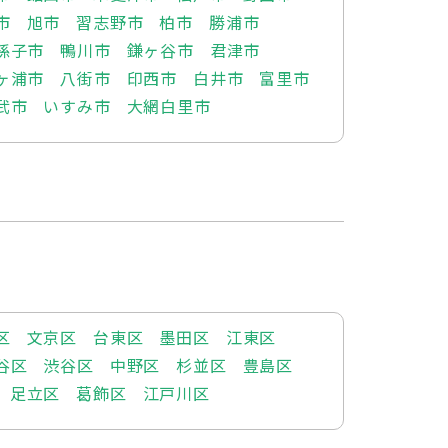
市
旭市
習志野市
柏市
勝浦市
孫子市
鴨川市
鎌ヶ谷市
君津市
ヶ浦市
八街市
印西市
白井市
富里市
武市
いすみ市
大網白里市
区
文京区
台東区
墨田区
江東区
谷区
渋谷区
中野区
杉並区
豊島区
足立区
葛飾区
江戸川区