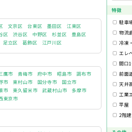
特徴
駐車
区
文京区
台東区
墨田区
江東区
物流
谷区
渋谷区
中野区
杉並区
豊島区
足立区
葛飾区
江戸川区
冷凍
エレ
間口1
三鷹市
青梅市
府中市
昭島市
調布市
前面
野市
東村山市
国分寺市
国立市
天井
瀬市
東久留米市
武蔵村山市
多摩市
工業
西東京市
平屋
2階