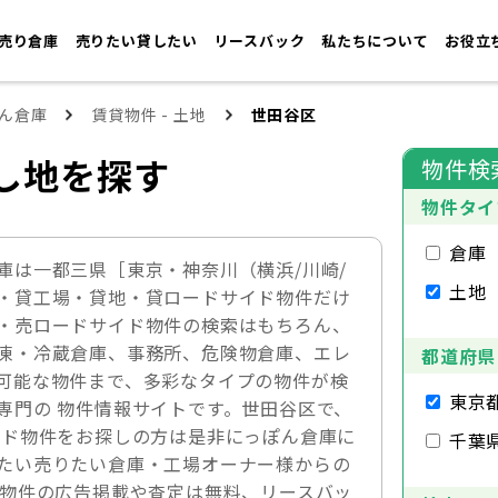
売り倉庫
売りたい貸したい
リースバック
私たちについて
お役立
ん倉庫
賃貸物件 - 土地
世田谷区
し地を探す
物件検
物件タイ
倉庫
庫は一都三県［東京・神奈川（横浜/川崎/
土地
・貸工場・貸地・貸ロードサイド物件だけ
・売ロードサイド物件の検索はもちろん、
凍・冷蔵倉庫、事務所、危険物倉庫、エレ
都道府県
可能な物件まで、多彩なタイプの物件が検
東京
専門の 物件情報サイトです。世田谷区で、
イド物件をお探しの方は是非にっぽん倉庫に
千葉
たい売りたい倉庫・工場オーナー様からの
。物件の広告掲載や査定は無料、リースバッ