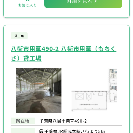
詳細を見る
お気に入り
貸工場
八街市用草490-2 八街市用草（もちく
さ）貸工場
所在地
千葉県八街市用草490-2
千葉県JR総武本線八街より5㎞