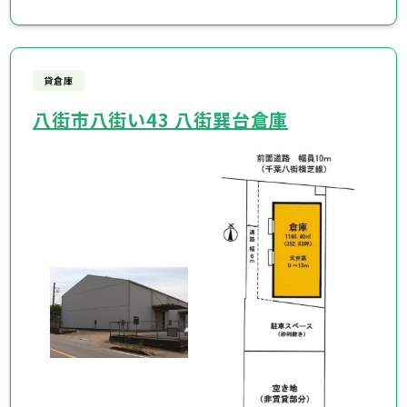
貸倉庫
八街市八街い43 八街巽台倉庫