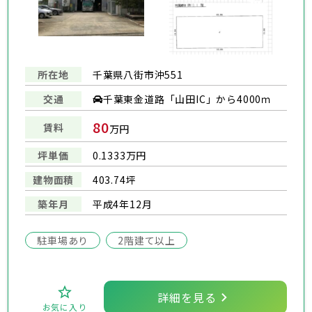
所在地
千葉県八街市沖551
千葉東金道路「山田IC」から4000ｍ
交通
80
賃料
万円
坪単価
0.1333万円
建物面積
403.74坪
築年月
平成4年12月
駐車場あり
2階建て以上
詳細を見る
お気に入り