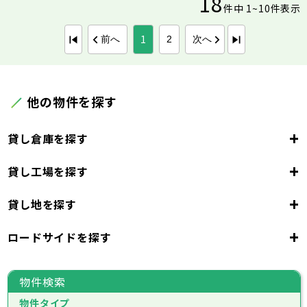
18
件中 1~10件表示
1
前へ
次へ
2
他の物件を探す
+
貸し倉庫を探す
+
貸し工場を探す
東京都
23区
+
貸し地を探す
東京都
千代田区
中央区
港区
新宿区
文京区
23区
+
ロードサイドを探す
東京都
台東区
墨田区
江東区
品川区
目黒区
大田区
千代田区
世田谷区
中央区
渋谷区
港区
新宿区
中野区
文京区
杉並区
23区
東京都
豊島区
台東区
北区
墨田区
荒川区
江東区
板橋区
品川区
練馬区
目黒区
足立区
物件検索
葛飾区
大田区
千代田区
江戸川区
世田谷区
中央区
渋谷区
港区
新宿区
中野区
文京区
杉並区
23区
物件タイプ