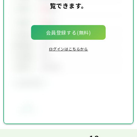
覧できます。
00
賃料
万円
00
価格
万円
会員登録する(無料)
坪単価
00万円
建物面積
00坪
ログインはこちらから
土地面積
00坪
築年月
00年00月
会員限定物件
お気に入り