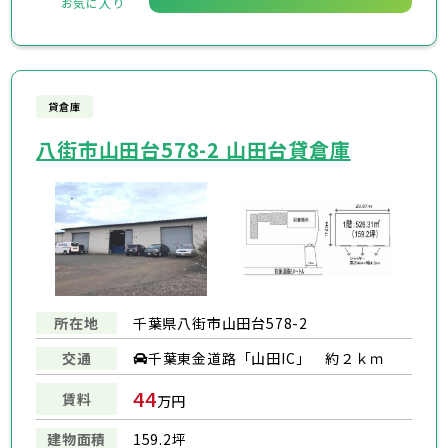
お気に入り
貸倉庫
八街市山田台578-2 山田台貸倉庫
所在地
千葉県八街市山田台578-2
千葉東金道路「山田IC」 約２ｋｍ
交通
44
賃料
万円
建物面積
159.2坪