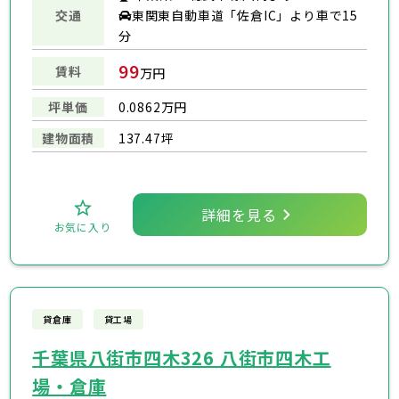
交通
東関東自動車道「佐倉IC」より車で15
分
99
賃料
万円
坪単価
0.0862万円
建物面積
137.47坪
詳細を見る
お気に入り
貸倉庫
貸工場
千葉県八街市四木326 八街市四木工
場・倉庫