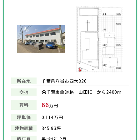
所在地
千葉県八街市四木326
千葉東金道路「山田IC」から2400ｍ
交通
66
賃料
万円
坪単価
0.114万円
建物面積
345.93坪
築年月
平成4年 2月