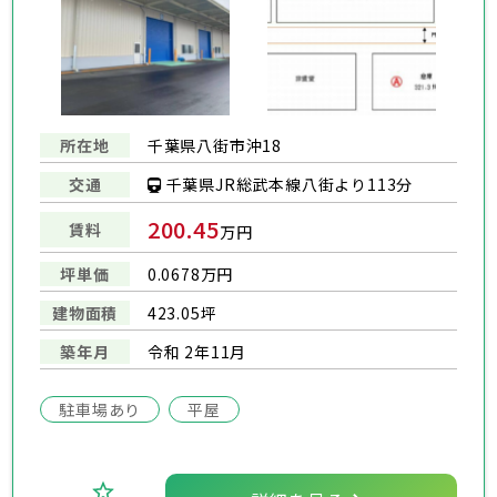
所在地
千葉県八街市沖18
千葉県JR総武本線八街より113分
交通
200.45
賃料
万円
坪単価
0.0678万円
建物面積
423.05坪
築年月
令和 2年11月
駐車場あり
平屋