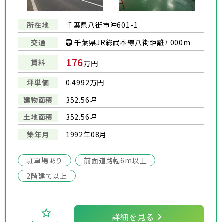
所在地
千葉県八街市沖601-1
千葉県JR総武本線八街距離7 000m
交通
176
賃料
万円
坪単価
0.4992万円
建物面積
352.56坪
土地面積
352.56坪
築年月
1992年08月
駐車場あり
前面道路幅6m以上
2階建て以上
詳細を見る