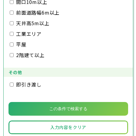
袖ヶ浦市
市原市
木更津市
流山市
八街市
松戸市
八千代市
印西市
野田市
白井市
我孫子市
茂原市
富里市
成田市
鴨川市
間口10m以上
南房総市
鎌ヶ谷市
佐倉市
千葉市
東金市
銚子市
匝瑳市
君津市
旭市
市川市
香取市
富津市
習志野市
船橋市
山武市
浦安市
柏市
館山市
いすみ市
四街道市
勝浦市
前面道路幅6m以上
大網白里市
袖ヶ浦市
市原市
木更津市
流山市
八街市
松戸市
八千代市
印西市
野田市
白井市
我孫子市
茂原市
富里市
成田市
鴨川市
南房総市
鎌ヶ谷市
佐倉市
東金市
匝瑳市
君津市
旭市
香取市
富津市
習志野市
山武市
浦安市
柏市
いすみ市
四街道市
勝浦市
天井高5m以上
大網白里市
袖ヶ浦市
市原市
流山市
八街市
八千代市
印西市
白井市
我孫子市
富里市
鴨川市
工業エリア
南房総市
鎌ヶ谷市
匝瑳市
君津市
香取市
富津市
山武市
浦安市
いすみ市
四街道市
大網白里市
袖ヶ浦市
八街市
印西市
白井市
富里市
平屋
南房総市
匝瑳市
香取市
山武市
いすみ市
2階建て以上
大網白里市
その他
即引き渡し
入力内容をクリア