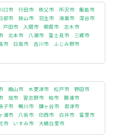
川口市
行田市
秩父市
所沢市
飯能市
日部市
狭山市
羽生市
鴻巣市
深谷市
戸田市
入間市
朝霞市
志木市
市
北本市
八潮市
富士見市
三郷市
島市
日高市
吉川市
ふじみ野市
市
館山市
木更津市
松戸市
野田市
市
旭市
習志野市
柏市
勝浦市
孫子市
鴨川市
鎌ヶ谷市
君津市
ヶ浦市
八街市
印西市
白井市
富里市
武市
いすみ市
大網白里市