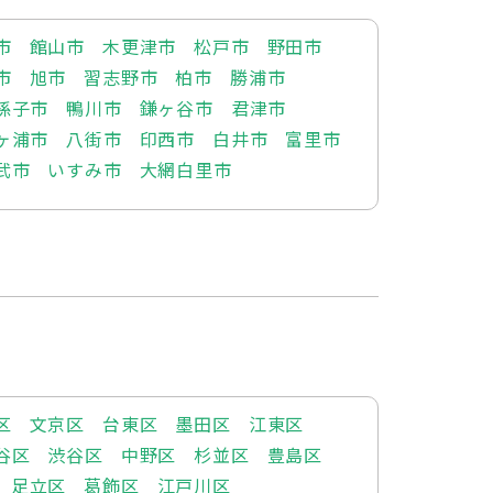
市
館山市
木更津市
松戸市
野田市
市
旭市
習志野市
柏市
勝浦市
孫子市
鴨川市
鎌ヶ谷市
君津市
ヶ浦市
八街市
印西市
白井市
富里市
武市
いすみ市
大網白里市
区
文京区
台東区
墨田区
江東区
谷区
渋谷区
中野区
杉並区
豊島区
足立区
葛飾区
江戸川区