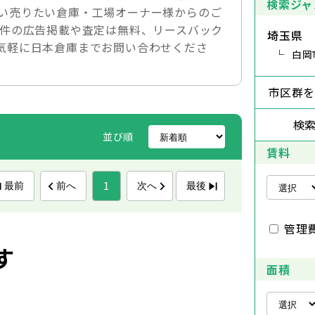
検索ジャ
い売りたい倉庫・工場オーナー様からのご
物件の広告掲載や査定は無料、リースバック
埼玉県
気軽に日本倉庫までお問い合わせくださ
白岡
市区群
検
並び順
賃料
1
最前
前へ
次へ
最後
管理
す
面積