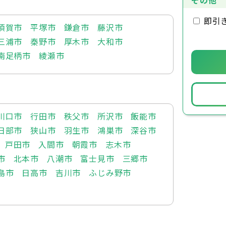
その他
即引
須賀市
平塚市
鎌倉市
藤沢市
三浦市
秦野市
厚木市
大和市
南足柄市
綾瀬市
川口市
行田市
秩父市
所沢市
飯能市
日部市
狭山市
羽生市
鴻巣市
深谷市
戸田市
入間市
朝霞市
志木市
市
北本市
八潮市
富士見市
三郷市
島市
日高市
吉川市
ふじみ野市