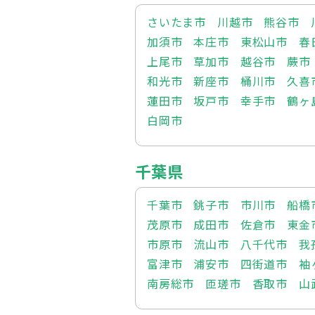
さいたま市
川越市
熊谷市
加須市
本庄市
東松山市
春
上尾市
草加市
越谷市
蕨市
和光市
新座市
桶川市
久喜
蓮田市
坂戸市
幸手市
鶴ヶ
白岡市
千葉県
千葉市
銚子市
市川市
船橋
茂原市
成田市
佐倉市
東金
市原市
流山市
八千代市
我
富津市
浦安市
四街道市
袖
南房総市
匝瑳市
香取市
山