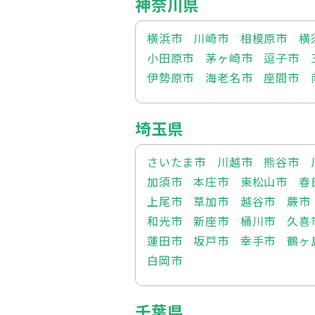
神奈川県
横浜市
川崎市
相模原市
横
小田原市
茅ヶ崎市
逗子市
伊勢原市
海老名市
座間市
埼玉県
さいたま市
川越市
熊谷市
加須市
本庄市
東松山市
春
上尾市
草加市
越谷市
蕨市
和光市
新座市
桶川市
久喜
蓮田市
坂戸市
幸手市
鶴ヶ
白岡市
千葉県