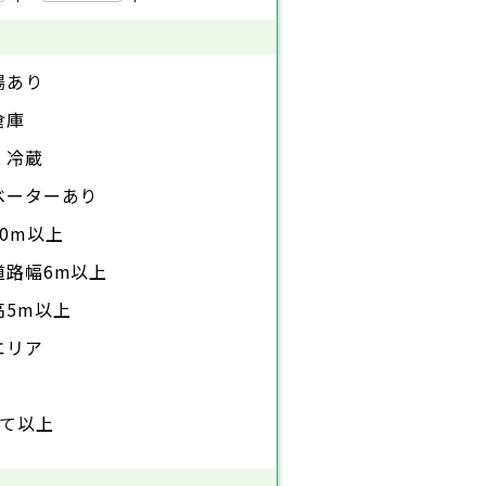
場あり
倉庫
・冷蔵
ベーターあり
0m以上
道路幅6m以上
高5m以上
エリア
建て以上