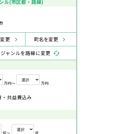
ンル(市区郡・路線)
市
を変更
町名を変更
索ジャンルを路線に変更
万円〜
万円
費・共益費込み
坪〜
坪