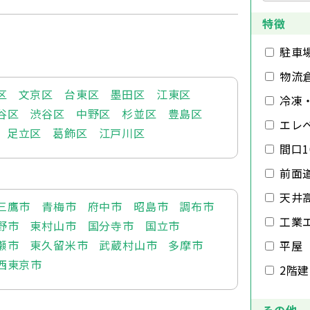
特徴
駐車
物流
区
文京区
台東区
墨田区
江東区
冷凍
谷区
渋谷区
中野区
杉並区
豊島区
エレ
足立区
葛飾区
江戸川区
間口1
前面
天井
三鷹市
青梅市
府中市
昭島市
調布市
工業
野市
東村山市
国分寺市
国立市
瀬市
東久留米市
武蔵村山市
多摩市
平屋
西東京市
2階