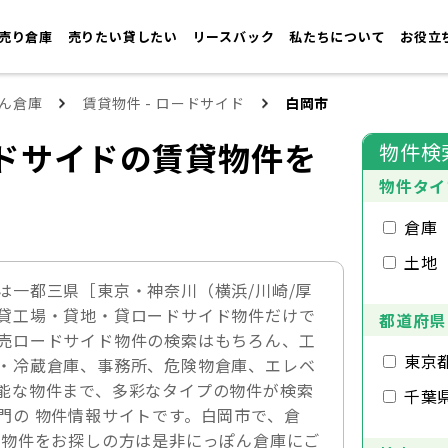
売り倉庫
売りたい貸したい
リースバック
私たちについて
お役立
ん倉庫
賃貸物件 - ロードサイド
白岡市
ドサイドの賃貸物件を
物件検
物件タイ
倉庫
土地
は一都三県［東京・神奈川（横浜/川崎/厚
貸工場・貸地・貸ロードサイド物件だけで
都道府県
売ロードサイド物件の検索はもちろん、工
東京
・冷蔵倉庫、事務所、危険物倉庫、エレベ
能な物件まで、多彩なタイプの物件が検索
千葉
門の 物件情報サイトです。白岡市で、倉
ド物件をお探しの方は是非にっぽん倉庫にご