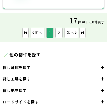
17
件中 1~10件表示
1
前へ
次へ
2
他の物件を探す
+
貸し倉庫を探す
+
貸し工場を探す
東京都
23区
+
貸し地を探す
東京都
千代田区
中央区
港区
新宿区
文京区
23区
+
ロードサイドを探す
東京都
台東区
墨田区
江東区
品川区
目黒区