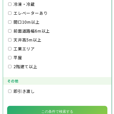
佐倉市
千葉市
東金市
銚子市
旭市
市川市
習志野市
船橋市
柏市
館山市
勝浦市
千葉県
冷凍・冷蔵
市原市
木更津市
流山市
松戸市
八千代市
野田市
我孫子市
茂原市
成田市
鴨川市
エレベーターあり
鎌ヶ谷市
佐倉市
千葉市
東金市
銚子市
君津市
旭市
市川市
富津市
習志野市
船橋市
浦安市
柏市
館山市
四街道市
勝浦市
千葉県
袖ヶ浦市
市原市
木更津市
流山市
八街市
松戸市
八千代市
印西市
野田市
白井市
我孫子市
茂原市
富里市
成田市
鴨川市
間口10m以上
南房総市
鎌ヶ谷市
佐倉市
千葉市
東金市
銚子市
匝瑳市
君津市
旭市
市川市
香取市
富津市
習志野市
船橋市
山武市
浦安市
柏市
館山市
いすみ市
四街道市
勝浦市
前面道路幅6m以上
大網白里市
袖ヶ浦市
市原市
木更津市
流山市
八街市
松戸市
八千代市
印西市
野田市
白井市
我孫子市
茂原市
富里市
成田市
鴨川市
南房総市
鎌ヶ谷市
佐倉市
東金市
匝瑳市
君津市
旭市
香取市
富津市
習志野市
山武市
浦安市
柏市
いすみ市
四街道市
勝浦市
天井高5m以上
大網白里市
袖ヶ浦市
市原市
流山市
八街市
八千代市
印西市
白井市
我孫子市
富里市
鴨川市
工業エリア
南房総市
鎌ヶ谷市
匝瑳市
君津市
香取市
富津市
山武市
浦安市
いすみ市
四街道市
大網白里市
袖ヶ浦市
八街市
印西市
白井市
富里市
平屋
南房総市
匝瑳市
香取市
山武市
いすみ市
2階建て以上
大網白里市
その他
即引き渡し