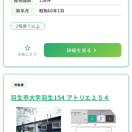
建物面積
226坪
築年月
昭和60年1月
2階建て以上
詳細を見る
お気に入り
貸倉庫
羽生市大字羽生154 アトリエ１５４