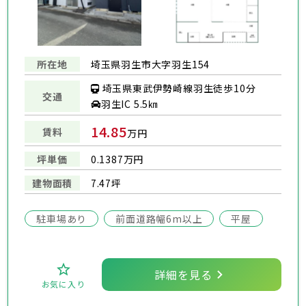
所在地
埼玉県羽生市大字羽生154
埼玉県東武伊勢崎線羽生徒歩10分
交通
羽生IC 5.5㎞
14.85
賃料
万円
坪単価
0.1387万円
建物面積
7.47坪
駐車場あり
前面道路幅6m以上
平屋
詳細を見る
お気に入り