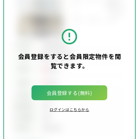
所在地
会員限定物件
会員登録をすると会員限定物件を閲
会員限定物件
交通
覧できます。
00
賃料
万円
00
価格
万円
会員登録する(無料)
坪単価
00万円
建物面積
00坪
ログインはこちらから
土地面積
00坪
築年月
00年00月