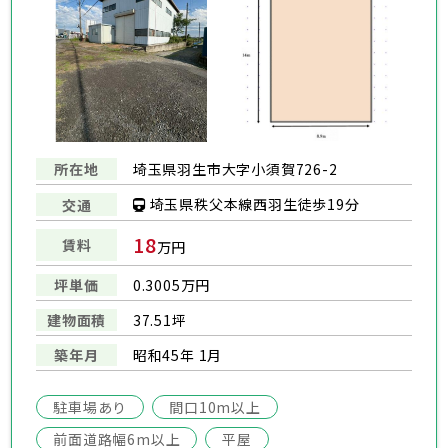
所在地
埼玉県羽生市大字小須賀726-2
埼玉県秩父本線西羽生徒歩19分
交通
18
賃料
万円
坪単価
0.3005万円
建物面積
37.51坪
築年月
昭和45年 1月
駐車場あり
間口10m以上
前面道路幅6m以上
平屋