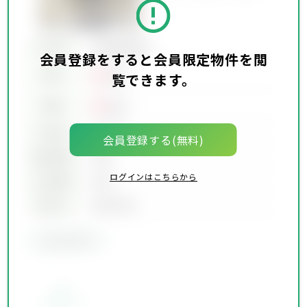
所在地
会員限定物件
会員登録をすると会員限定物件を閲
00
賃料
万円
覧できます。
00
価格
万円
坪単価
00万円
会員登録する(無料)
建物面積
00坪
ログインはこちらから
土地面積
00坪
築年月
00年00月
会員限定物件
お気に入り