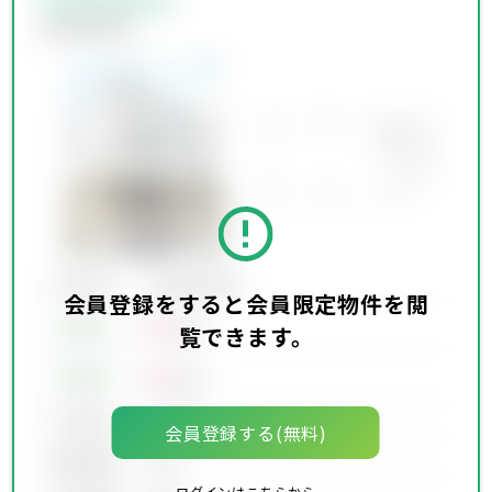
会員限定物件
所在地
会員限定物件
会員登録をすると会員限定物件を閲
00
賃料
万円
覧できます。
00
価格
万円
坪単価
00万円
会員登録する(無料)
建物面積
00坪
ログインはこちらから