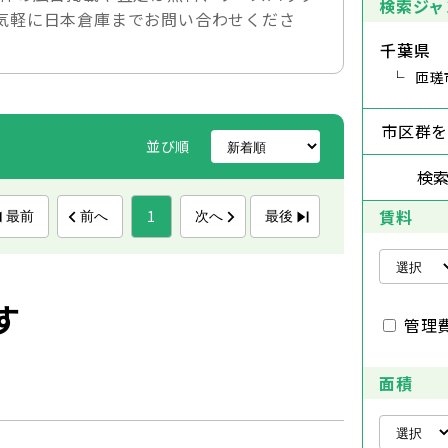
検索ジャ
気軽に日本倉庫までお問い合わせくださ
千葉県
匝瑳
市区群
並び順
検
賃料
1
最前
前へ
次へ
最後
す
管理
面積