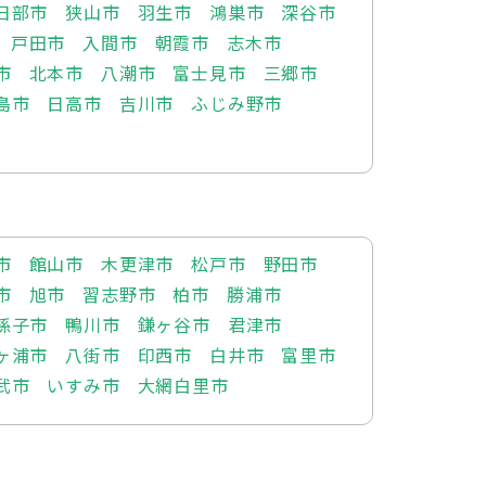
日部市
狭山市
羽生市
鴻巣市
深谷市
戸田市
入間市
朝霞市
志木市
市
北本市
八潮市
富士見市
三郷市
島市
日高市
吉川市
ふじみ野市
市
館山市
木更津市
松戸市
野田市
市
旭市
習志野市
柏市
勝浦市
孫子市
鴨川市
鎌ヶ谷市
君津市
ヶ浦市
八街市
印西市
白井市
富里市
武市
いすみ市
大網白里市