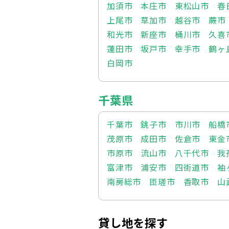
加須市
本庄市
東松山市
春
上尾市
草加市
越谷市
蕨市
和光市
新座市
桶川市
久喜
蓮田市
坂戸市
幸手市
鶴ヶ
白岡市
千葉県
千葉市
銚子市
市川市
船橋
茂原市
成田市
佐倉市
東金
市原市
流山市
八千代市
我
富津市
浦安市
四街道市
袖
南房総市
匝瑳市
香取市
山
貸し地を探す