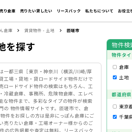
売り倉庫
売りたい貸したい
リースバック
私たちについて
お役立
ん倉庫
賃貸物件 - 土地
匝瑳市
地を探す
物件検
物件タイ
倉庫
は一都三県［東京・神奈川（横浜/川崎/厚
土地
貸工場・貸地・貸ロードサイド物件だけで
売ロードサイド物件の検索はもちろん、工
・冷蔵倉庫、事務所、危険物倉庫、エレベ
都道府県
能な物件まで、多彩なタイプの物件が検索
東京
門の 物件情報サイトです。匝瑳市で、倉
ド物件をお探しの方は是非にっぽん倉庫にご
千葉
い売りたい倉庫・工場オーナー様からのご
物件の広告掲載や査定は無料、リースバック