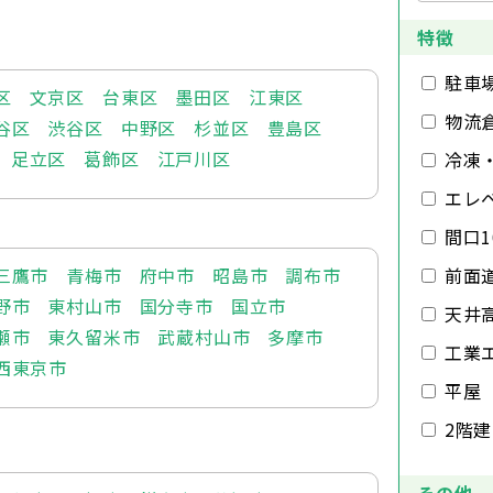
特徴
駐車
区
文京区
台東区
墨田区
江東区
物流
谷区
渋谷区
中野区
杉並区
豊島区
足立区
葛飾区
江戸川区
冷凍
エレ
間口1
三鷹市
青梅市
府中市
昭島市
調布市
前面
野市
東村山市
国分寺市
国立市
天井
瀬市
東久留米市
武蔵村山市
多摩市
工業
西東京市
平屋
2階