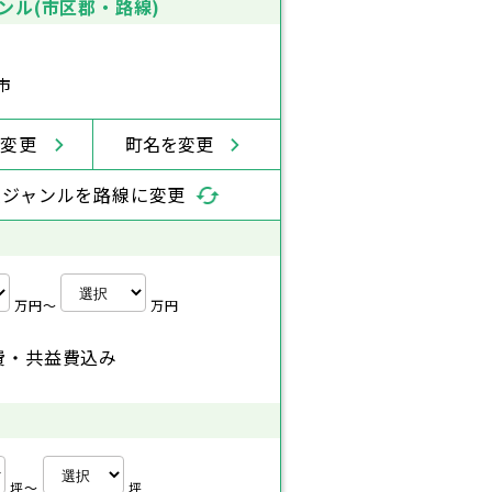
ンル(市区郡・路線)
市
を変更
町名を変更
索ジャンルを路線に変更
万円〜
万円
費・共益費込み
坪〜
坪