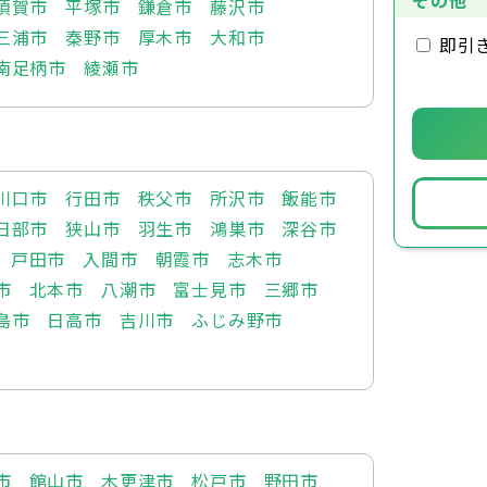
その他
須賀市
平塚市
鎌倉市
藤沢市
三浦市
秦野市
厚木市
大和市
即引
南足柄市
綾瀬市
川口市
行田市
秩父市
所沢市
飯能市
日部市
狭山市
羽生市
鴻巣市
深谷市
戸田市
入間市
朝霞市
志木市
市
北本市
八潮市
富士見市
三郷市
島市
日高市
吉川市
ふじみ野市
市
館山市
木更津市
松戸市
野田市