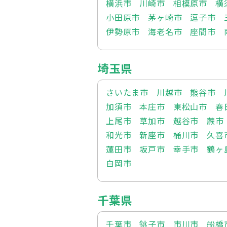
横浜市
川崎市
相模原市
横
小田原市
茅ヶ崎市
逗子市
伊勢原市
海老名市
座間市
埼玉県
さいたま市
川越市
熊谷市
加須市
本庄市
東松山市
春
上尾市
草加市
越谷市
蕨市
和光市
新座市
桶川市
久喜
蓮田市
坂戸市
幸手市
鶴ヶ
白岡市
千葉県
千葉市
銚子市
市川市
船橋