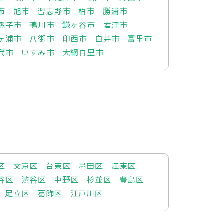
市
旭市
習志野市
柏市
勝浦市
孫子市
鴨川市
鎌ヶ谷市
君津市
ヶ浦市
八街市
印西市
白井市
富里市
武市
いすみ市
大網白里市
区
文京区
台東区
墨田区
江東区
谷区
渋谷区
中野区
杉並区
豊島区
足立区
葛飾区
江戸川区