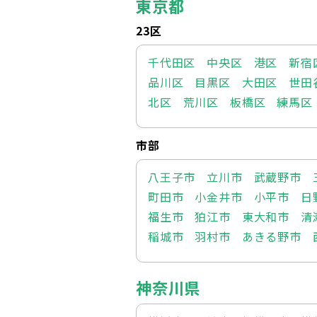
東京都
23区
千代田区
中央区
港区
新宿
品川区
目黒区
大田区
世田
北区
荒川区
板橋区
練馬区
市部
八王子市
立川市
武蔵野市
町田市
小金井市
小平市
日
福生市
狛江市
東大和市
清
稲城市
羽村市
あきる野市
神奈川県