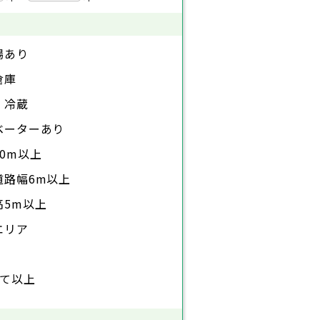
場あり
倉庫
・冷蔵
ベーターあり
0m以上
道路幅6m以上
高5m以上
エリア
建て以上