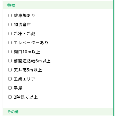
日高市
桶川市
深谷市
吉川市
久喜市
上尾市
ふじみ野市
北本市
草加市
八潮市
越谷市
白岡市
富士見市
蕨市
戸田市
特徴
千葉県
三郷市
入間市
蓮田市
朝霞市
坂戸市
志木市
幸手市
和光市
鶴ヶ島市
新座市
日高市
桶川市
駐車場あり
吉川市
久喜市
ふじみ野市
北本市
八潮市
白岡市
富士見市
千葉市
銚子市
市川市
船橋市
館山市
千葉県
三郷市
蓮田市
坂戸市
幸手市
鶴ヶ島市
物流倉庫
木更津市
松戸市
野田市
茂原市
成田市
日高市
吉川市
ふじみ野市
白岡市
佐倉市
千葉市
東金市
銚子市
旭市
市川市
習志野市
船橋市
柏市
館山市
勝浦市
千葉県
冷凍・冷蔵
市原市
木更津市
流山市
松戸市
八千代市
野田市
我孫子市
茂原市
成田市
鴨川市
エレベーターあり
鎌ヶ谷市
佐倉市
千葉市
東金市
銚子市
君津市
旭市
市川市
富津市
習志野市
船橋市
浦安市
柏市
館山市
四街道市
勝浦市
千葉県
袖ヶ浦市
市原市
木更津市
流山市
八街市
松戸市
八千代市
印西市
野田市
白井市
我孫子市
茂原市
富里市
成田市
鴨川市
間口10m以上
南房総市
鎌ヶ谷市
佐倉市
千葉市
東金市
銚子市
匝瑳市
君津市
旭市
市川市
香取市
富津市
習志野市
船橋市
山武市
浦安市
柏市
館山市
いすみ市
四街道市
勝浦市
前面道路幅6m以上
大網白里市
袖ヶ浦市
市原市
木更津市
流山市
八街市
松戸市
八千代市
印西市
野田市
白井市
我孫子市
茂原市
富里市
成田市
鴨川市
南房総市
鎌ヶ谷市
佐倉市
東金市
匝瑳市
君津市
旭市
香取市
富津市
習志野市
山武市
浦安市
柏市
いすみ市
四街道市
勝浦市
天井高5m以上
大網白里市
袖ヶ浦市
市原市
流山市
八街市
八千代市
印西市
白井市
我孫子市
富里市
鴨川市
工業エリア
南房総市
鎌ヶ谷市
匝瑳市
君津市
香取市
富津市
山武市
浦安市
いすみ市
四街道市
大網白里市
袖ヶ浦市
八街市
印西市
白井市
富里市
平屋
南房総市
匝瑳市
香取市
山武市
いすみ市
2階建て以上
大網白里市
その他