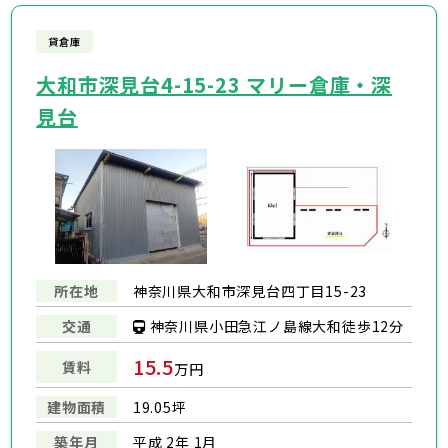
貸倉庫
大和市深見台4-15-23 マリー倉庫・深
見台
所在地
神奈川県大和市深見台四丁目15-23
神奈川県小田急江ノ島線大和徒歩12分
交通
15.5
賃料
万円
建物面積
19.05坪
築年月
平成 2年 1月