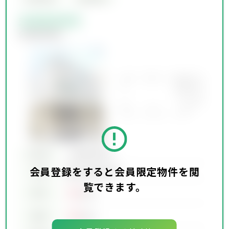
会員限定物件
会員限定物件
所在地
会員限定物件
会員登録をすると会員限定物件を閲
会員限定物件
交通
覧できます。
00
賃料
万円
00
価格
万円