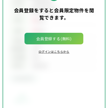
所在地
会員限定物件
会員登録をすると会員限定物件を閲
会員限定物件
交通
覧できます。
00
賃料
万円
00
価格
万円
会員登録する(無料)
坪単価
00万円
建物面積
00坪
ログインはこちらから
土地面積
00坪
築年月
00年00月
会員限定物件
お気に入り