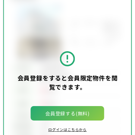
所在地
会員限定物件
会員登録をすると会員限定物件を閲
会員限定物件
交通
覧できます。
00
賃料
万円
00
価格
万円
会員登録する(無料)
坪単価
00万円
建物面積
00坪
ログインはこちらから