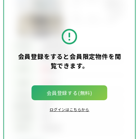
所在地
会員限定物件
会員登録をすると会員限定物件を閲
会員限定物件
交通
覧できます。
00
賃料
万円
00
価格
万円
会員登録する(無料)
坪単価
00万円
建物面積
00坪
ログインはこちらから
土地面積
00坪
築年月
00年00月