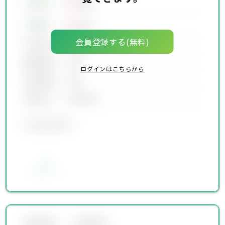
00
賃料
万円
00
価格
万円
会員登録する(無料)
坪単価
00万円
建物面積
00坪
ログインはこちらから
土地面積
00坪
築年月
00年00月
会員限定物件
お気に入り
会員限定物件
会員限定物件