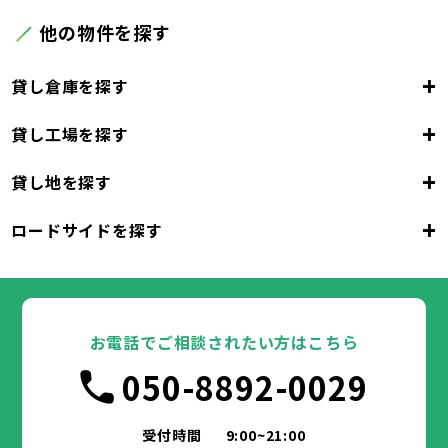
他の物件を探す
+
貸し倉庫を探す
+
貸し工場を探す
東京都
23区
+
貸し地を探す
東京都
千代田区
中央区
港区
新宿区
文京区
23区
+
ロードサイドを探す
東京都
台東区
墨田区
江東区
品川区
目黒区
大田区
千代田区
世田谷区
中央区
渋谷区
港区
新宿区
中野区
文京区
杉並区
23区
東京都
豊島区
台東区
北区
墨田区
荒川区
江東区
板橋区
品川区
練馬区
目黒区
足立区
葛飾区
大田区
千代田区
江戸川区
世田谷区
中央区
渋谷区
港区
新宿区
中野区
文京区
杉並区
23区
豊島区
台東区
北区
墨田区
荒川区
江東区
板橋区
品川区
練馬区
目黒区
足立区
お電話でご相談されたい方はこちら
葛飾区
大田区
千代田区
江戸川区
世田谷区
中央区
渋谷区
港区
新宿区
中野区
文京区
杉並区
市部
050-8892-0029
豊島区
台東区
北区
墨田区
荒川区
江東区
板橋区
品川区
練馬区
目黒区
足立区
葛飾区
大田区
江戸川区
世田谷区
渋谷区
中野区
杉並区
八王子市
立川市
武蔵野市
三鷹市
青梅市
市部
豊島区
北区
荒川区
板橋区
練馬区
足立区
受付時間
9:00~21:00
府中市
昭島市
調布市
町田市
小金井市