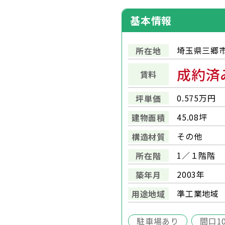
基本情報
埼玉県三郷市
所在地
成約済
賃料
0.575万円
坪単価
45.08坪
建物面積
その他
構造材質
1／１階階
所在階
2003年
築年月
準工業地域
用途地域
駐車場あり
間口1