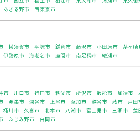
寺市
国立市
福生市
狛江市
東大和市
清瀬市
東久留
あきる野市
西東京市
市
横須賀市
平塚市
鎌倉市
藤沢市
小田原市
茅ヶ崎
伊勢原市
海老名市
座間市
南足柄市
綾瀬市
谷市
川口市
行田市
秩父市
所沢市
飯能市
加須市
市
鴻巣市
深谷市
上尾市
草加市
越谷市
蕨市
戸田
桶川市
久喜市
北本市
八潮市
富士見市
三郷市
蓮
市
ふじみ野市
白岡市