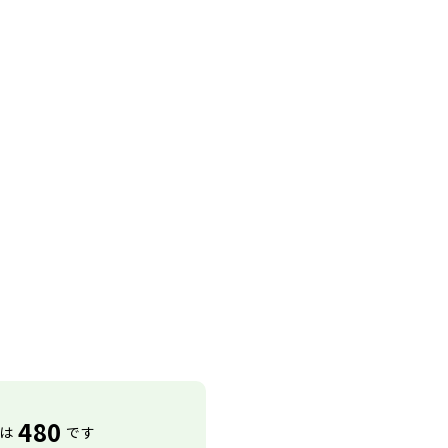
480
は
です