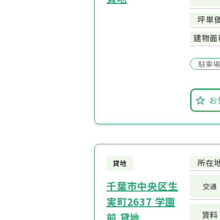
坪単
建物面
駐車
お
所在
貸地
千葉市中央区生
交通
実町2637 学園
賃料
前 貸地