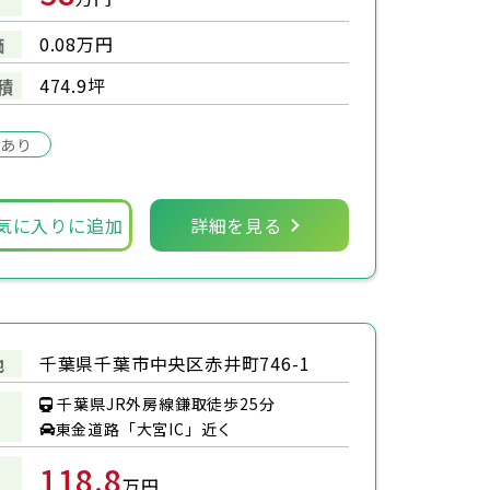
0.08万円
価
474.9坪
積
場あり
気に入りに追加
詳細を見る
千葉県千葉市中央区赤井町746-1
地
千葉県JR外房線鎌取徒歩25分
東金道路「大宮IC」近く
118.8
万円