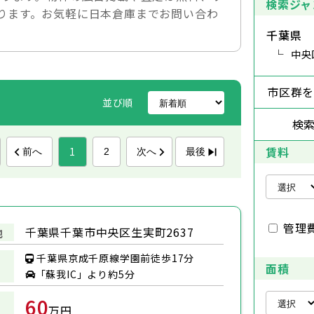
検索ジャ
ります。お気軽に日本倉庫までお問い合わ
千葉県
中央
市区群
並び順
検
賃料
1
前へ
次へ
最後
2
管理
千葉県千葉市中央区生実町2637
地
千葉県京成千原線学園前徒歩17分
面積
「蘇我IC」より約5分
60
万円