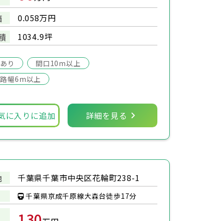
0.058万円
価
1034.9坪
積
場あり
間口10m以上
路幅6m以上
気に入りに追加
詳細を見る
千葉県千葉市中央区花輪町238-1
地
千葉県京成千原線大森台徒歩17分
130