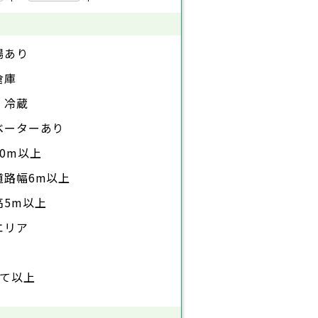
場あり
倉庫
・冷蔵
ベーターあり
0m以上
道路幅6m以上
高5m以上
エリア
建て以上