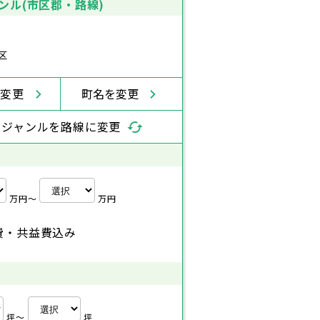
ンル(市区郡・路線)
区
を変更
町名を変更
索ジャンルを路線に変更
万円〜
万円
費・共益費込み
坪〜
坪