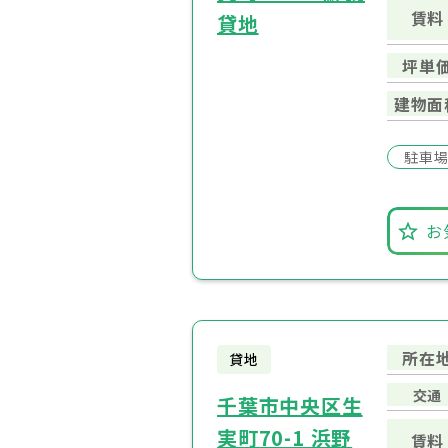
賃料
貸地
坪単
建物面
駐車
お
所在
貸地
交通
千葉市中央区生
実町70-1 浜野
賃料