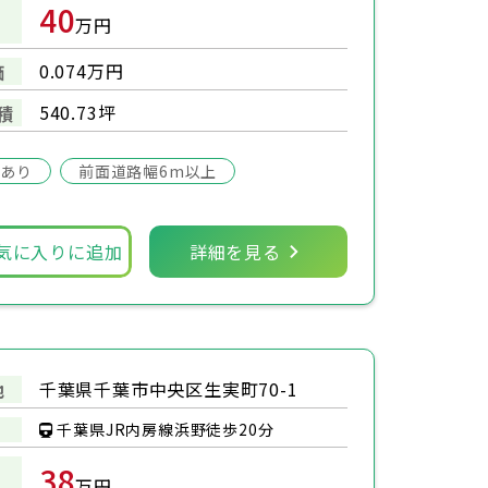
40
万円
0.074万円
価
540.73坪
積
場あり
前面道路幅6m以上
気に入りに追加
詳細を見る
千葉県千葉市中央区生実町70-1
地
千葉県JR内房線浜野徒歩20分
38
万円