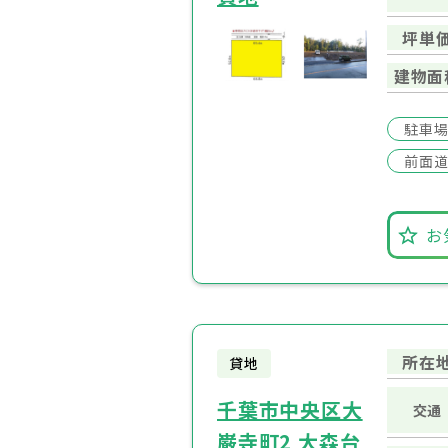
坪単
建物面
駐車
前面道
お
所在
貸地
千葉市中央区大
交通
巌寺町2 大森台