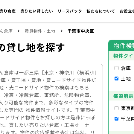
売り倉庫
売りたい貸したい
リースバック
私たちについて
お役立
ん倉庫
賃貸物件 - 土地
千葉市中央区
の貸し地を探す
物件検
物件タイ
倉庫
ん倉庫は一都三県［東京・神奈川（横浜/川
土地
倉庫・貸工場・貸地・貸ロードサイド物件だ
地・売ロードサイド物件の検索はもちろ
、冷凍・冷蔵倉庫、事務所、危険物倉庫、
都道府県
入り可能な物件まで、多彩なタイプの物件
東京
した専門の 物件情報サイトです。千葉市中
ロードサイド物件をお探しの方は是非にっぽ
千葉
他、貸したい売りたい倉庫・工場オーナー
おります。物件の広告掲載や査定は無料、リ