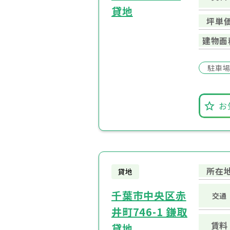
貸地
坪単
建物面
駐車
お
所在
貸地
千葉市中央区赤
交通
井町746-1 鎌取
賃料
貸地