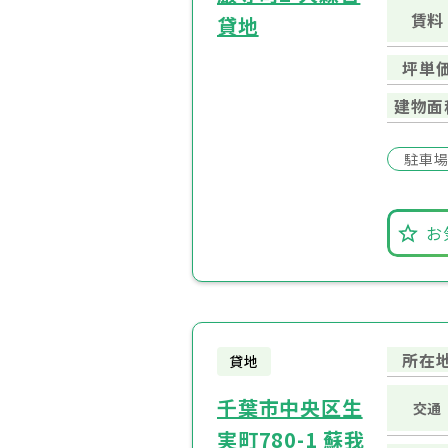
賃料
貸地
坪単
建物面
駐車
お
所在
貸地
千葉市中央区生
交通
実町780-1 蘇我