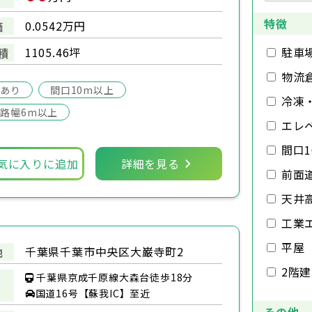
特徴
0.0542万円
価
1105.46坪
駐車
積
物流
場あり
間口10m以上
冷凍
路幅6m以上
エレ
間口1
気に入りに追加
詳細を見る
前面
天井
工業
平屋
千葉県千葉市中央区大巌寺町2
地
2階
千葉県京成千原線大森台徒歩18分
国道16号【蘇我IC】至近