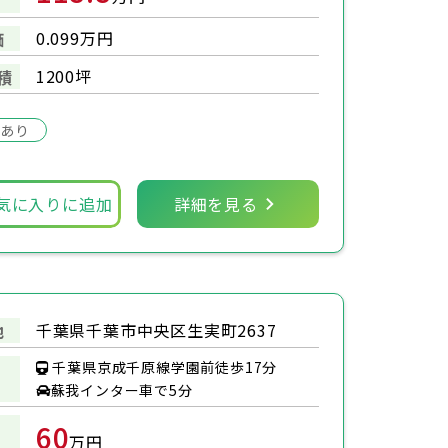
0.099万円
価
1200坪
積
場あり
気に入りに追加
詳細を見る
千葉県千葉市中央区生実町2637
地
千葉県京成千原線学園前徒歩17分
蘇我インター車で5分
60
万円