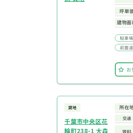
坪単
建物面
駐車
前面道
お
所在
貸地
交通
千葉市中央区花
輪町238-1 大森
賃料