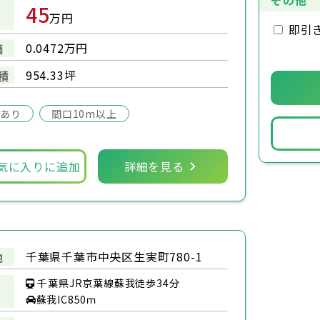
その他
45
万円
即引
0.0472万円
価
954.33坪
積
場あり
間口10m以上
気に入りに追加
詳細を見る
千葉県千葉市中央区生実町780-1
地
千葉県JR京葉線蘇我徒歩34分
蘇我IC850ｍ