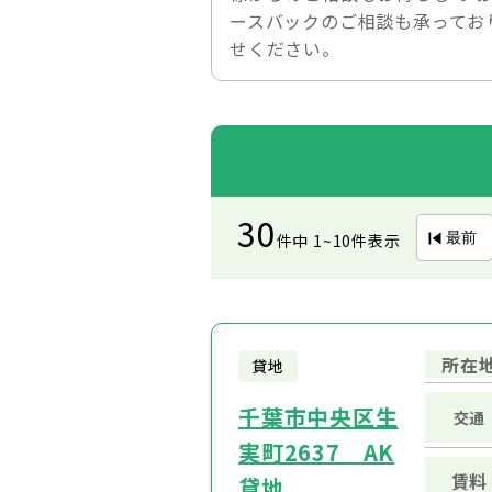
ースバックのご相談も承ってお
せください。
30
最前
件中 1~10件表示
所在
貸地
千葉市中央区生
交通
実町2637 AK
賃料
貸地