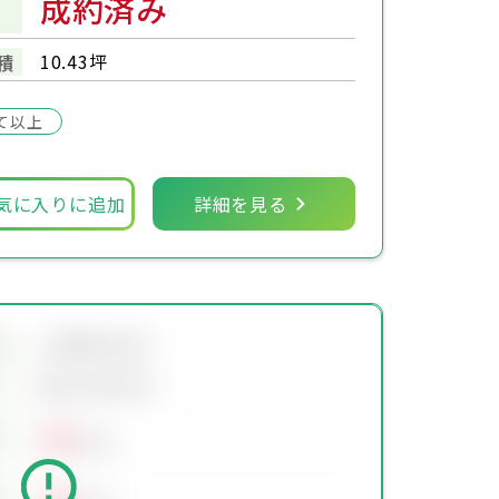
成約済み
10.43坪
積
て以上
気に入りに追加
詳細を見る
会員限定物件
地
会員限定物件
00
万円