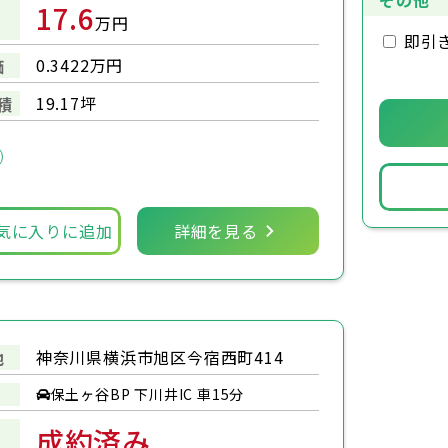
その他
17.6
万円
即引
0.3422万円
価
19.17坪
積
気に入りに追加
詳細を見る
神奈川県横浜市旭区今宿西町414
地
保土ヶ谷BP 下川井IC 車15分
成約済み