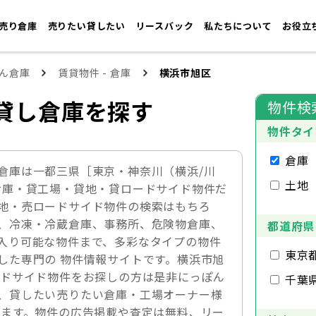
売り倉庫
売りたい貸したい
リースバック
私たちについて
お役立
ん倉庫
賃貸物件 - 倉庫
横浜市旭区
貸し倉庫を探す
物件検
物件タイ
倉庫
倉庫は一都三県［東京・神奈川（横浜/川
土地
倉庫・貸工場・貸地・貸ロードサイド物件だ
地・売ロードサイド物件の検索はもちろ
、冷凍・冷蔵倉庫、事務所、危険物倉庫、
都道府県
入り可能な物件まで、多彩なタイプの物件
東京
した専門の 物件情報サイトです。横浜市旭
ードサイド物件をお探しの方は是非にっぽん
千葉
、貸したい売りたい倉庫・工場オーナー様
ります。物件の広告掲載や査定は無料、リー