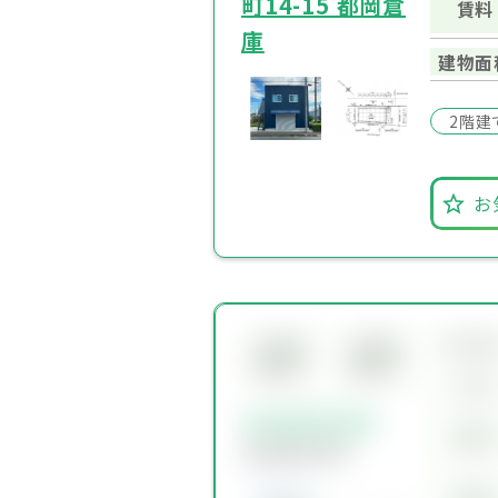
町14-15 都岡倉
賃料
庫
建物面
2階建
お
所在
会員限
会員限
定物件
定物件
交通
会員限定物件
賃料
会員限定物件