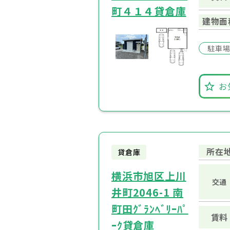
町４１４貸倉庫
建物面
駐車
お
所在
貸倉庫
横浜市旭区上川
交通
井町2046-1 南
町田ｸﾞﾗﾝﾍﾞﾘｰﾊﾟ
賃料
ｰｸ貸倉庫