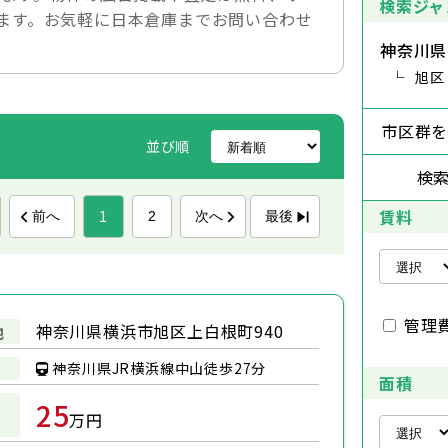
検索ジャ
ます。お気軽に日本倉庫までお問い合わせ
神奈川県
旭区
市区群
並び順
検
賃料
1
前へ
次へ
最後
2
管理
神奈川県横浜市旭区上白根町940
地
神奈川県JR横浜線中山徒歩27分
面積
25
万円