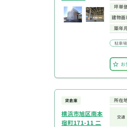
坪単
建物面
築年
駐車
お
所在
貸倉庫
横浜市旭区南本
交通
宿町171-11 二