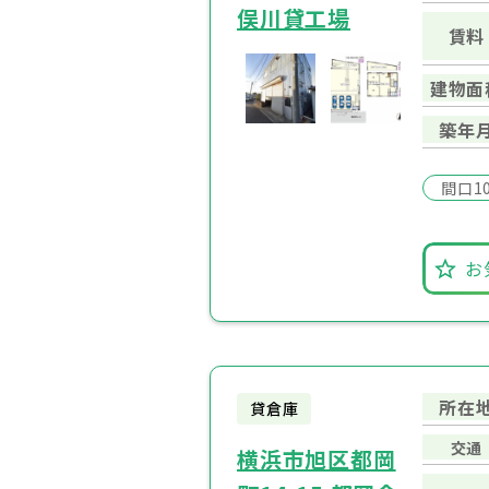
俣川貸工場
賃料
建物面
築年
間口1
お
所在
貸倉庫
交通
横浜市旭区都岡