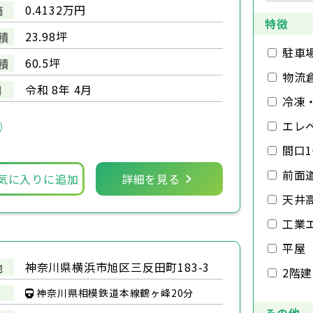
0.4132万円
価
特徴
23.98坪
積
駐車
60.5坪
積
物流
令和 8年 4月
月
冷凍
エレ
間口1
前面
気に入りに追加
詳細を見る
天井
工業
平屋
神奈川県横浜市旭区三反田町183-3
地
2階
神奈川県相模鉄道本線鶴ヶ峰20分