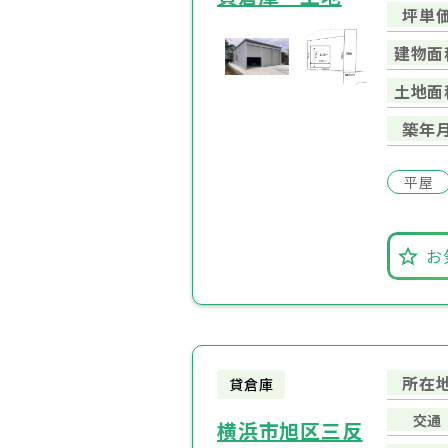
坪単
建物面
土地面
築年
平屋
お
所在
貸倉庫
交通
横浜市旭区三反