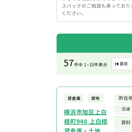
スバックのご相談も承っており
ください。
57
最前
件中 1~10件表示
所在
貸倉庫
貸地
交通
横浜市旭区上白
根町940 上白根
賃料
貸倉庫・土地