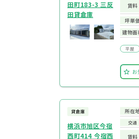
田町183-3 三反
賃料
田貸倉庫
坪単
建物面
平屋
お
所在
貸倉庫
交通
横浜市旭区今宿
西町414 今宿西
賃料