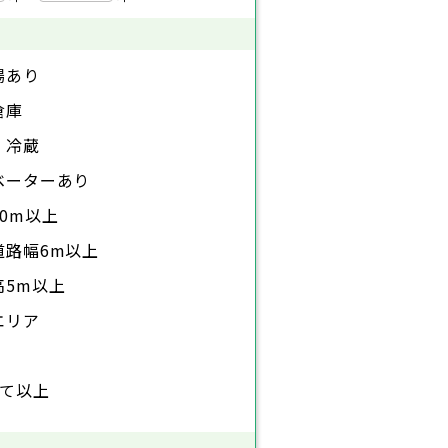
場あり
倉庫
・冷蔵
ベーターあり
0m以上
道路幅6m以上
高5m以上
エリア
建て以上