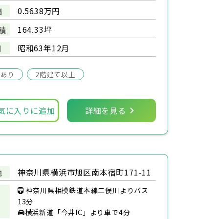
0.5638万円
価
164.33坪
積
昭和63年12月
月
場あり
2階建て以上
気に入りに追加
詳細を見る
神奈川県横浜市旭区南本宿町171-11
地
神奈川県相模鉄道本線二俣川よりバス
13分
横浜新道「今井IC」より車で4分