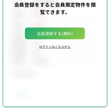
会員登録をすると会員限定物件を閲
会員限定物件
交通
覧できます。
00
賃料
万円
00
価格
万円
会員登録する(無料)
坪単価
00万円
建物面積
00坪
ログインはこちらから
土地面積
00坪
築年月
00年00月
会員限定物件
お気に入り