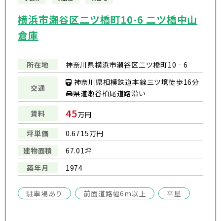
横浜市瀬谷区二ツ橋町10-6 二ツ橋中山
倉庫
所在地
神奈川県横浜市瀬谷区二ツ橋町10‐6
神奈川県相模鉄道本線三ツ境徒歩16分
交通
県道瀬谷柏尾道路沿い
45
賃料
万円
坪単価
0.6715万円
建物面積
67.01坪
築年月
1974
駐車場あり
前面道路幅6m以上
平屋