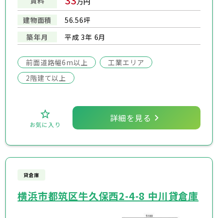
33
賃料
万円
建物面積
56.56坪
築年月
平成 3年 6月
前面道路幅6m以上
工業エリア
2階建て以上
詳細を見る
お気に入り
貸倉庫
横浜市都筑区牛久保西2-4-8 中川貸倉庫