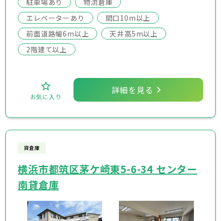
駐車場あり
物流倉庫
エレベーターあり
間口10m以上
前面道路幅6m以上
天井高5m以上
2階建て以上
詳細を見る
お気に入り
貸倉庫
横浜市都筑区茅ケ崎東5-6-34 センター
南貸倉庫