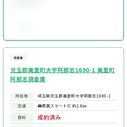
会員限定物件
お気に入り
貸倉庫
児玉郡美里町大字阿那志1690-1 美里町
阿那志貸倉庫
所在地
埼玉県児玉郡美里町大字阿那志1690-1
寄居スマートIC 約1.6㎞
交通
成約済み
賃料