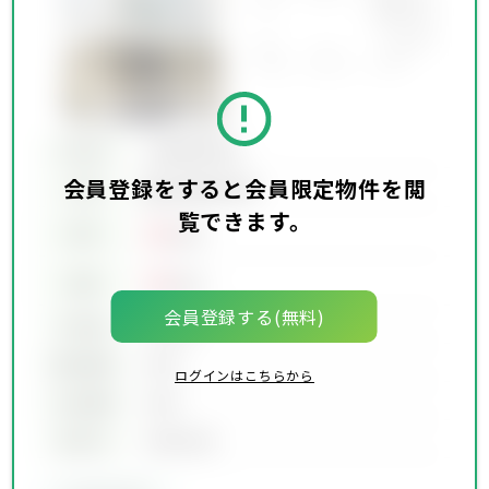
所在地
会員限定物件
会員登録をすると会員限定物件を閲
会員限定物件
交通
覧できます。
00
賃料
万円
00
価格
万円
会員登録する(無料)
坪単価
00万円
建物面積
00坪
ログインはこちらから
土地面積
00坪
築年月
00年00月