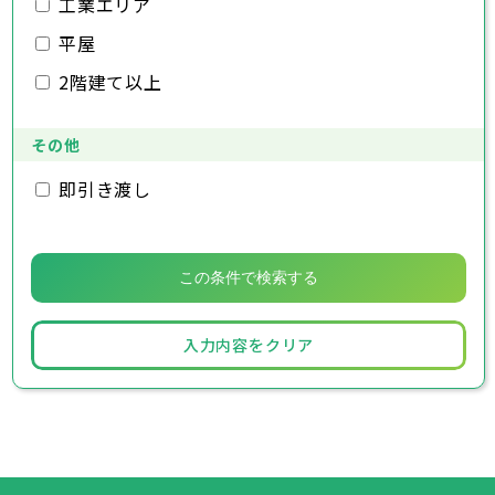
工業エリア
南房総市
鎌ヶ谷市
匝瑳市
君津市
香取市
富津市
山武市
浦安市
いすみ市
四街道市
大網白里市
袖ヶ浦市
八街市
印西市
白井市
富里市
平屋
南房総市
匝瑳市
香取市
山武市
いすみ市
2階建て以上
大網白里市
その他
即引き渡し
入力内容をクリア