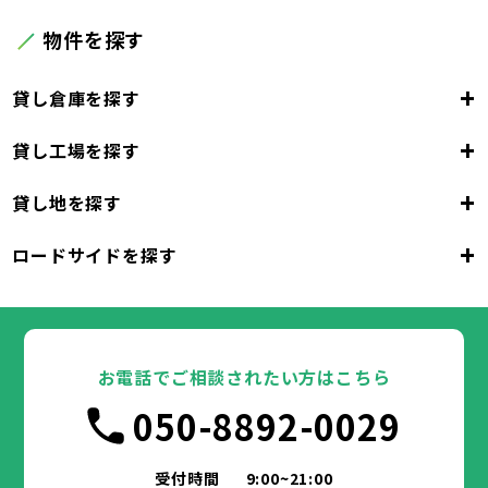
物件を探す
+
貸し倉庫を探す
+
貸し工場を探す
東京都
23区
+
貸し地を探す
東京都
千代田区
中央区
港区
新宿区
文京区
23区
+
ロードサイドを探す
東京都
台東区
墨田区
江東区
品川区
目黒区
大田区
千代田区
世田谷区
中央区
渋谷区
港区
新宿区
中野区
文京区
杉並区
23区
東京都
豊島区
台東区
北区
墨田区
荒川区
江東区
板橋区
品川区
練馬区
目黒区
足立区
葛飾区
大田区
千代田区
江戸川区
世田谷区
中央区
渋谷区
港区
新宿区
中野区
文京区
杉並区
23区
豊島区
台東区
北区
墨田区
荒川区
江東区
板橋区
品川区
練馬区
目黒区
足立区
お電話でご相談されたい方はこちら
葛飾区
大田区
千代田区
江戸川区
世田谷区
中央区
渋谷区
港区
新宿区
中野区
文京区
杉並区
市部
050-8892-0029
豊島区
台東区
北区
墨田区
荒川区
江東区
板橋区
品川区
練馬区
目黒区
足立区
葛飾区
大田区
江戸川区
世田谷区
渋谷区
中野区
杉並区
八王子市
立川市
武蔵野市
三鷹市
青梅市
市部
豊島区
北区
荒川区
板橋区
練馬区
足立区
受付時間
9:00~21:00
府中市
昭島市
調布市
町田市
小金井市