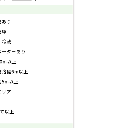
場あり
倉庫
・冷蔵
ベーターあり
0m以上
道路幅6m以上
高5m以上
エリア
建て以上