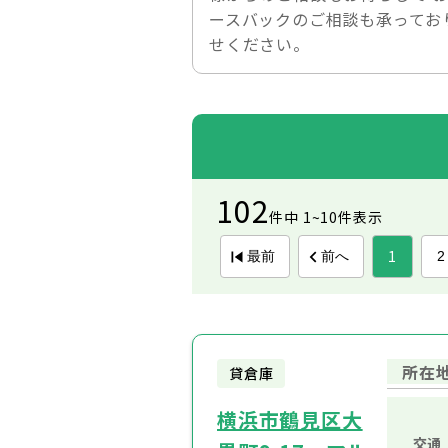
ースバックのご相談も承ってお
せください。
102
件中 1~10件表示
1
最前
前へ
2
所在
貸倉庫
横浜市鶴見区大
交通