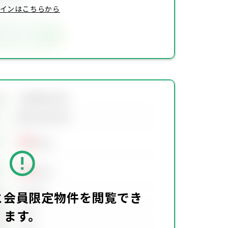
インはこちらから
気に入りに追加
会員限定物件
地
会員限定物件
00
万円
00
万円
00万円
価
と会員限定物件を閲覧でき
ます。
00坪
積