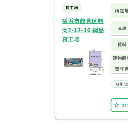
貸工場
所在
横浜市鶴見区駒
交通
岡2-12-16 綱島
貸工場
賃料
建物面
築年
駐車
お