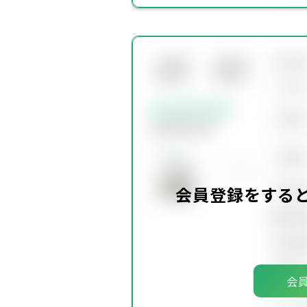
所在
会員限
会員限
定物件
定物件
交通
会員限定物件
賃料
会員限定物件
価格
坪単
会員登録をする
建物面
土地面
築年
会員
会員