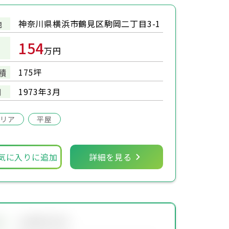
神奈川県横浜市鶴見区駒岡二丁目3-1
地
154
万円
175坪
積
1973年3月
月
エリア
平屋
気に入りに追加
詳細を見る
会員限定物件
地