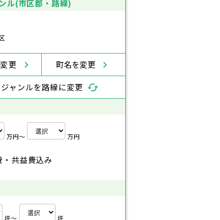
ンル(市区郡・路線)
区
を変更
町名を変更
索ジャンルを路線に変更
万円〜
万円
費・共益費込み
坪〜
坪