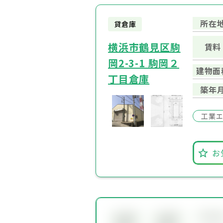
所在
貸倉庫
横浜市鶴見区駒
賃料
岡2-3-1 駒岡２
建物面
丁目倉庫
築年
工業
お
所在
会員限
会員限