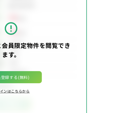
会員限定物件
00
万円
00
万円
00万円
価
と会員限定物件を閲覧でき
ます。
00坪
積
00坪
積
00年00月
月
登録する(無料)
限定物件
インはこちらから
気に入りに追加