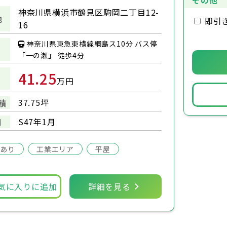
その他
神奈川県横浜市鶴見区駒岡二丁目12-
地
即引
16
神奈川県東急東横線綱島ス10分 バス停
「一の瀬」 徒歩4分
41.25
万円
37.75坪
積
S47年1月
月
場あり
工業エリア
平屋
気に入りに追加
詳細を見る