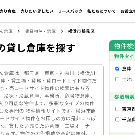
売り倉庫
売りたい貸したい
リースバック
私たちについて
お役立
ん倉庫
賃貸物件 - 倉庫
横浜市鶴見区
の貸し倉庫を探す
物件検
物件タイ
倉庫
ん倉庫は一都三県［東京・神奈川（横浜/川
土地
倉庫・貸工場・貸地・貸ロードサイド物件だ
地・売ロードサイド物件の検索はもちろ
、冷凍・冷蔵倉庫、事務所、危険物倉庫、
都道府県
入り可能な物件まで、多彩なタイプの物件
東京
した専門の 物件情報サイトです。横浜市鶴
ロードサイド物件をお探しの方は是非にっぽ
千葉
他、貸したい売りたい倉庫・工場オーナー
おります。物件の広告掲載や査定は無料、リ