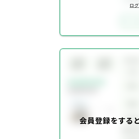
ログ
お
所在
会員限
会員限
定物件
定物件
交通
会員限定物件
賃料
会員限定物件
価格
坪単
会員登録をする
建物面