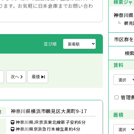
検索ジャ
ります。お気軽に日本倉庫までお問い合わ
神奈川県
鶴見
市区群
並び順
検
賃料
次へ
最後
管理
神奈川県横浜市鶴見区大黒町9-17
地
面積
神奈川県JR京浜東北線新子安約6分
神奈川県京浜急行本線生麦約4分