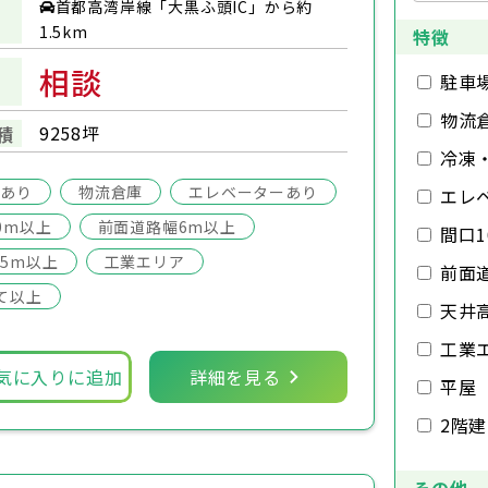
首都高湾岸線「大黒ふ頭IC」から約
1.5km
特徴
相談
駐車
物流
9258坪
積
冷凍
場あり
物流倉庫
エレベーターあり
エレ
0m以上
前面道路幅6m以上
間口1
5m以上
工業エリア
前面
て以上
天井
工業
気に入りに追加
詳細を見る
平屋
2階