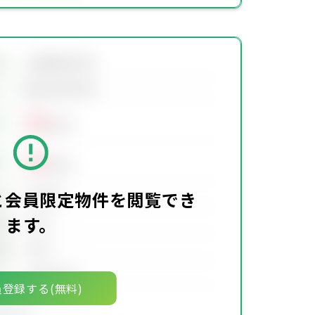
会員限定物件
地
会員限定物件
00
万円
00
万円
00万円
価
と会員限定物件を閲覧でき
ます。
00坪
積
00坪
積
00年00月
月
登録する(無料)
限定物件