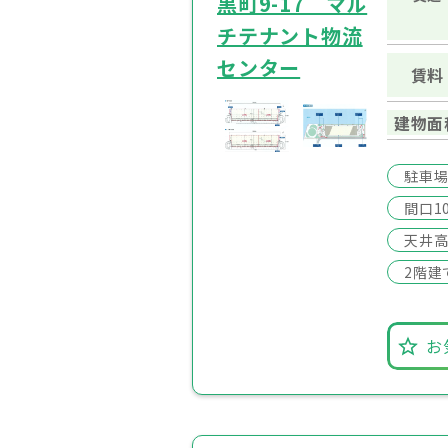
黒町9-17 マル
チテナント物流
センター
賃料
建物面
駐車
間口1
天井高
2階建
お