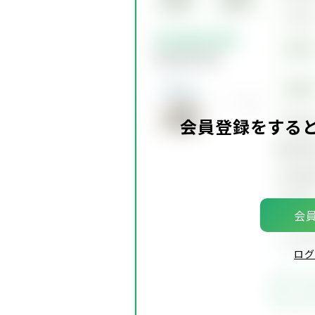
定物件
定物件
交通
会員限定物件
賃料
会員限定物件
価格
坪単
会員登録をする
建物面
土地面
築年
会員
会員
ログ
お