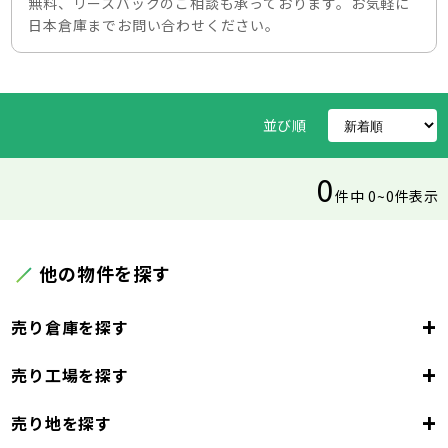
無料、リースバックのご相談も承っております。お気軽に
日本倉庫までお問い合わせください。
並び順
0
件中 0~0件表示
他の物件を探す
+
売り倉庫を探す
+
売り工場を探す
東京都
23区
+
売り地を探す
東京都