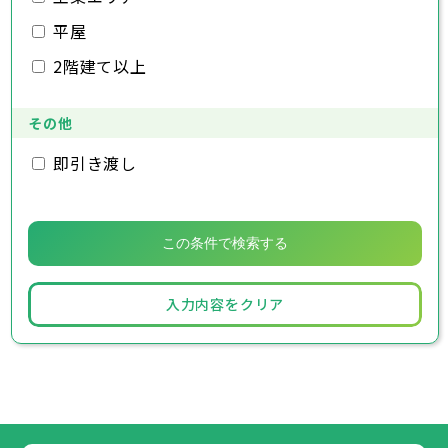
南房総市
鎌ヶ谷市
佐倉市
東金市
匝瑳市
君津市
旭市
香取市
富津市
習志野市
山武市
浦安市
柏市
いすみ市
四街道市
勝浦市
平屋
大網白里市
袖ヶ浦市
市原市
流山市
八街市
八千代市
印西市
白井市
我孫子市
富里市
鴨川市
2階建て以上
南房総市
鎌ヶ谷市
匝瑳市
君津市
香取市
富津市
山武市
浦安市
いすみ市
四街道市
大網白里市
袖ヶ浦市
八街市
印西市
白井市
富里市
南房総市
匝瑳市
香取市
山武市
いすみ市
その他
大網白里市
即引き渡し
入力内容をクリア