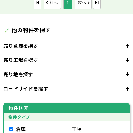
1
前へ
次へ
他の物件を探す
+
売り倉庫を探す
+
売り工場を探す
東京都
23区
+
売り地を探す
東京都
千代田区
中央区
港区
新宿区
文京区
23区
+
ロードサイドを探す
東京都
台東区
墨田区
江東区
品川区
目黒区
大田区
千代田区
世田谷区
中央区
渋谷区
港区
新宿区
中野区
文京区
杉並区
23区
東京都
豊島区
台東区
北区
墨田区
荒川区
江東区
板橋区
品川区
練馬区
目黒区
足立区
物件検索
葛飾区
大田区
千代田区
江戸川区
世田谷区
中央区
渋谷区
港区
新宿区
中野区
文京区
杉並区
23区
物件タイプ
豊島区
台東区
北区
墨田区
荒川区
江東区
板橋区
品川区
練馬区
目黒区
足立区
葛飾区
大田区
千代田区
江戸川区
世田谷区
中央区
渋谷区
港区
新宿区
中野区
文京区
杉並区
倉庫
工場
市部