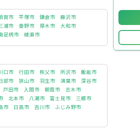
須賀市
平塚市
鎌倉市
藤沢市
三浦市
秦野市
厚木市
大和市
南足柄市
綾瀬市
川口市
行田市
秩父市
所沢市
飯能市
日部市
狭山市
羽生市
鴻巣市
深谷市
戸田市
入間市
朝霞市
志木市
市
北本市
八潮市
富士見市
三郷市
島市
日高市
吉川市
ふじみ野市