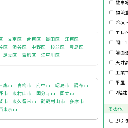
駐車
物流
冷凍
エレ
区
文京区
台東区
墨田区
江東区
間口1
谷区
渋谷区
中野区
杉並区
豊島区
前面
足立区
葛飾区
江戸川区
天井
工業
平屋
三鷹市
青梅市
府中市
昭島市
調布市
2階
野市
東村山市
国分寺市
国立市
瀬市
東久留米市
武蔵村山市
多摩市
その他
西東京市
即引