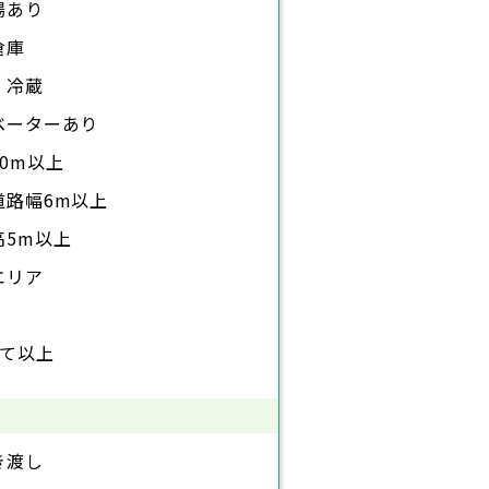
場あり
倉庫
・冷蔵
ベーターあり
0m以上
道路幅6m以上
高5m以上
エリア
建て以上
き渡し