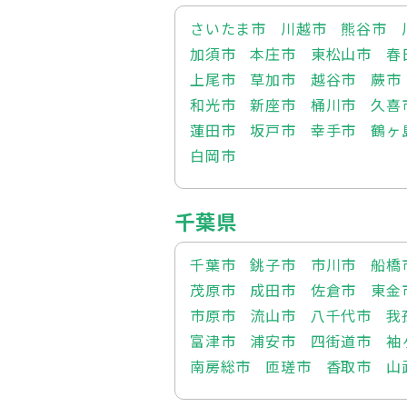
さいたま市
川越市
熊谷市
加須市
本庄市
東松山市
春
上尾市
草加市
越谷市
蕨市
和光市
新座市
桶川市
久喜
蓮田市
坂戸市
幸手市
鶴ヶ
白岡市
千葉県
千葉市
銚子市
市川市
船橋
茂原市
成田市
佐倉市
東金
市原市
流山市
八千代市
我
富津市
浦安市
四街道市
袖
南房総市
匝瑳市
香取市
山