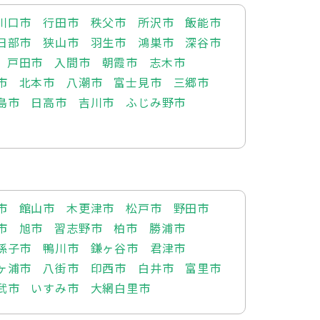
川口市
行田市
秩父市
所沢市
飯能市
日部市
狭山市
羽生市
鴻巣市
深谷市
戸田市
入間市
朝霞市
志木市
市
北本市
八潮市
富士見市
三郷市
島市
日高市
吉川市
ふじみ野市
市
館山市
木更津市
松戸市
野田市
市
旭市
習志野市
柏市
勝浦市
孫子市
鴨川市
鎌ヶ谷市
君津市
ヶ浦市
八街市
印西市
白井市
富里市
武市
いすみ市
大網白里市