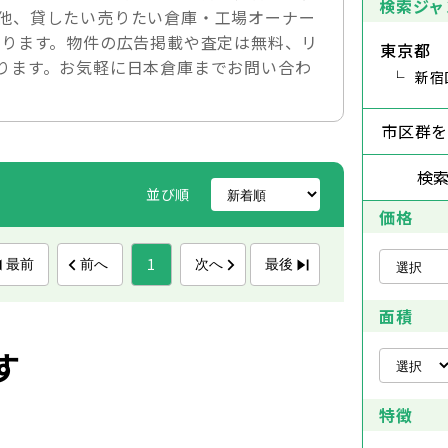
検索ジャ
他、貸したい売りたい倉庫・工場オーナー
おります。物件の広告掲載や査定は無料、リ
東京都
ります。お気軽に日本倉庫までお問い合わ
新宿
市区群
検
並び順
価格
1
最前
前へ
次へ
最後
面積
す
特徴