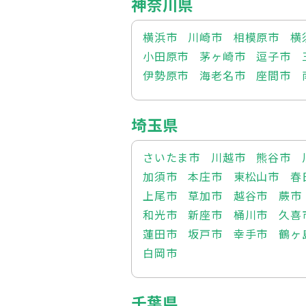
神奈川県
横浜市
川崎市
相模原市
横
小田原市
茅ヶ崎市
逗子市
伊勢原市
海老名市
座間市
埼玉県
さいたま市
川越市
熊谷市
加須市
本庄市
東松山市
春
上尾市
草加市
越谷市
蕨市
和光市
新座市
桶川市
久喜
蓮田市
坂戸市
幸手市
鶴ヶ
白岡市
千葉県