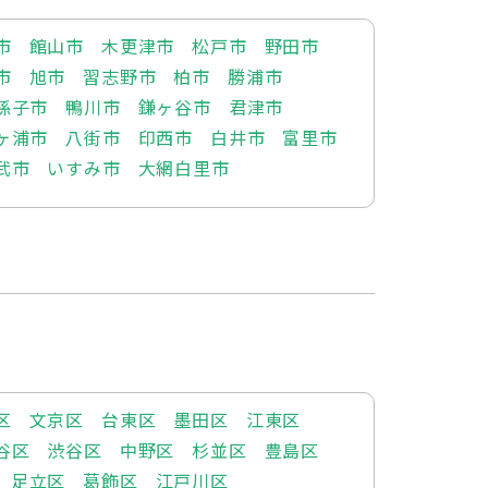
市
館山市
木更津市
松戸市
野田市
市
旭市
習志野市
柏市
勝浦市
孫子市
鴨川市
鎌ヶ谷市
君津市
ヶ浦市
八街市
印西市
白井市
富里市
武市
いすみ市
大網白里市
区
文京区
台東区
墨田区
江東区
谷区
渋谷区
中野区
杉並区
豊島区
足立区
葛飾区
江戸川区