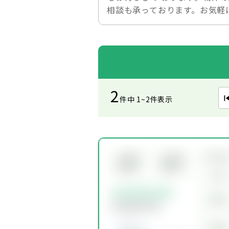
相談も承っております。お気軽
2
件中 1~2件表示
所在
会員限
会員限
定物件
定物件
交通
会員限定物件
賃料
会員限定物件
価格