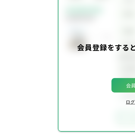
会員限定物件
賃料
会員限定物件
価格
坪単
会員登録をする
建物面
土地面
築年
会員
会員
ログ
お