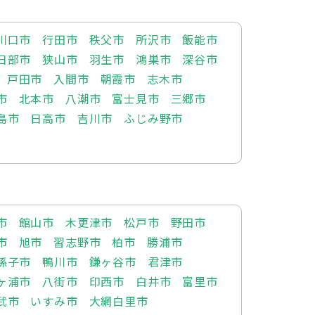
川口市
行田市
秩父市
所沢市
飯能市
日部市
狭山市
羽生市
鴻巣市
深谷市
戸田市
入間市
朝霞市
志木市
市
北本市
八潮市
富士見市
三郷市
島市
日高市
吉川市
ふじみ野市
市
館山市
木更津市
松戸市
野田市
市
旭市
習志野市
柏市
勝浦市
孫子市
鴨川市
鎌ヶ谷市
君津市
ヶ浦市
八街市
印西市
白井市
富里市
武市
いすみ市
大網白里市