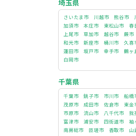
埼玉県
さいたま市
川越市
熊谷市
加須市
本庄市
東松山市
春
上尾市
草加市
越谷市
蕨市
和光市
新座市
桶川市
久喜
蓮田市
坂戸市
幸手市
鶴ヶ
白岡市
千葉県
千葉市
銚子市
市川市
船橋
茂原市
成田市
佐倉市
東金
市原市
流山市
八千代市
我
富津市
浦安市
四街道市
袖
南房総市
匝瑳市
香取市
山