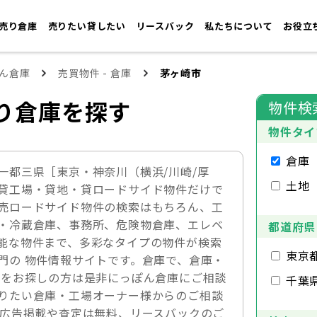
売り倉庫
売りたい貸したい
リースバック
私たちについて
お役立
ん倉庫
売買物件 - 倉庫
茅ヶ崎市
り倉庫を探す
物件検
物件タイ
倉庫
一都三県［東京・神奈川（横浜/川崎/厚
土地
貸工場・貸地・貸ロードサイド物件だけで
売ロードサイド物件の検索はもちろん、工
・冷蔵倉庫、事務所、危険物倉庫、エレベ
都道府県
能な物件まで、多彩なタイプの物件が検索
東京
門の 物件情報サイトです。倉庫で、倉庫・
件をお探しの方は是非にっぽん倉庫にご相談
千葉
りたい倉庫・工場オーナー様からのご相談
の広告掲載や査定は無料、リースバックのご