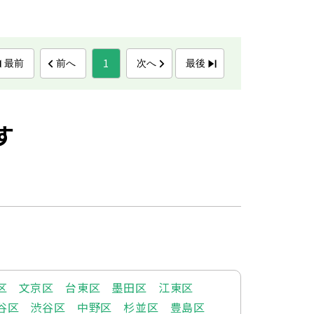
1
最前
前へ
次へ
最後
す
区
文京区
台東区
墨田区
江東区
谷区
渋谷区
中野区
杉並区
豊島区