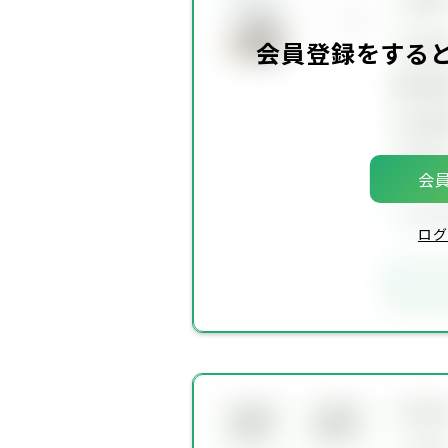
坪単
会員登録をする
建物面
土地面
築年
会員
会員
ログ
お
所在
会員限
会員限
定物件
定物件
交通