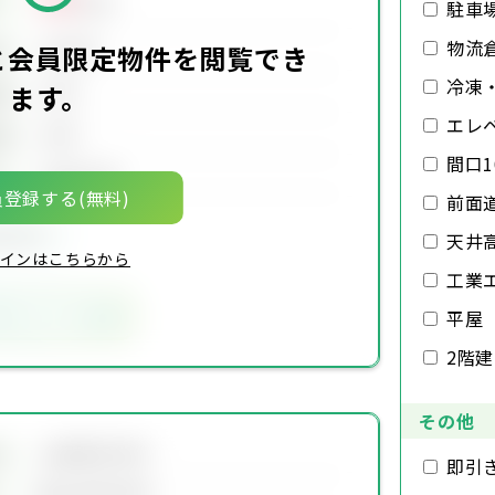
万円
駐車
物流
00万円
価
と会員限定物件を閲覧でき
冷凍
ます。
00坪
積
エレ
00坪
積
間口1
00年00月
月
登録する(無料)
前面
限定物件
天井
インはこちらから
工業
気に入りに追加
平屋
2階
その他
会員限定物件
地
即引
会員限定物件