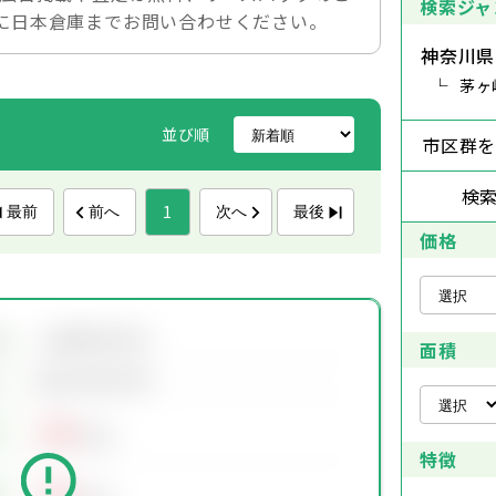
検索ジャ
に日本倉庫までお問い合わせください。
神奈川県
茅ヶ
並び順
市区群
検
1
最前
前へ
次へ
最後
価格
会員限定物件
地
面積
会員限定物件
00
万円
特徴
00