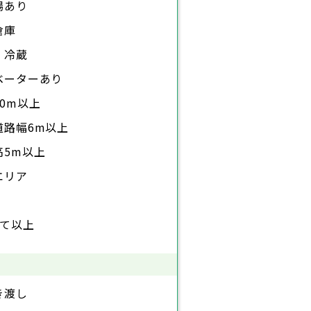
場あり
倉庫
・冷蔵
ベーターあり
0m以上
道路幅6m以上
高5m以上
エリア
建て以上
き渡し