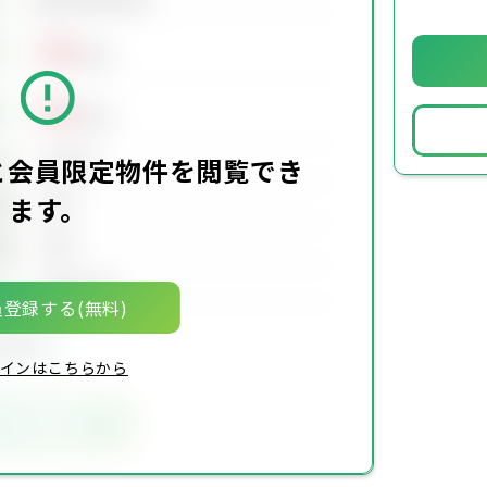
00
万円
00
万円
00万円
価
と会員限定物件を閲覧でき
ます。
00坪
積
00坪
積
00年00月
月
登録する(無料)
限定物件
インはこちらから
気に入りに追加