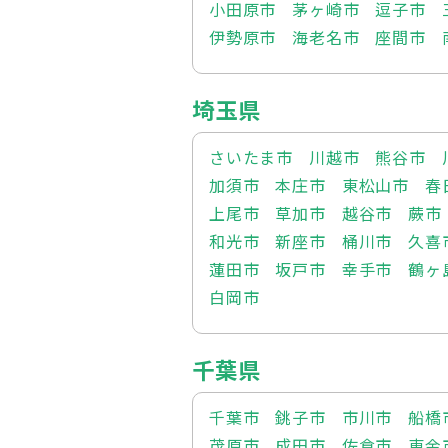
小田原市
茅ヶ崎市
逗子市
伊勢原市
海老名市
座間市
埼玉県
さいたま市
川越市
熊谷市
加須市
本庄市
東松山市
春
上尾市
草加市
越谷市
蕨市
和光市
新座市
桶川市
久喜
蓮田市
坂戸市
幸手市
鶴ヶ
白岡市
千葉県
千葉市
銚子市
市川市
船橋
茂原市
成田市
佐倉市
東金