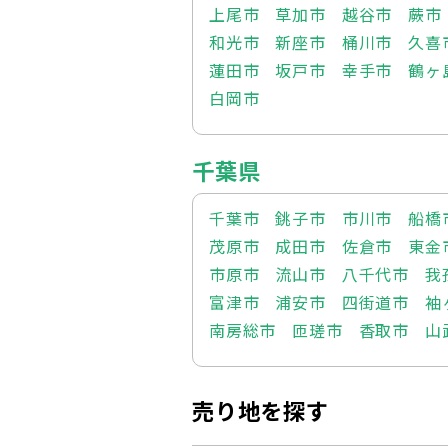
上尾市
草加市
越谷市
蕨市
和光市
新座市
桶川市
久喜
蓮田市
坂戸市
幸手市
鶴ヶ
白岡市
千葉県
千葉市
銚子市
市川市
船橋
茂原市
成田市
佐倉市
東金
市原市
流山市
八千代市
我
富津市
浦安市
四街道市
袖
南房総市
匝瑳市
香取市
山
売り地を探す