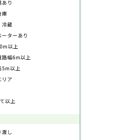
場あり
倉庫
・冷蔵
ベーターあり
0m以上
道路幅6m以上
高5m以上
エリア
建て以上
き渡し