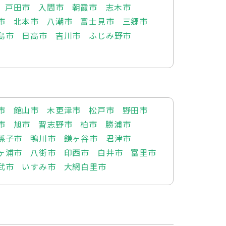
戸田市
入間市
朝霞市
志木市
市
北本市
八潮市
富士見市
三郷市
島市
日高市
吉川市
ふじみ野市
市
館山市
木更津市
松戸市
野田市
市
旭市
習志野市
柏市
勝浦市
孫子市
鴨川市
鎌ヶ谷市
君津市
ヶ浦市
八街市
印西市
白井市
富里市
武市
いすみ市
大網白里市