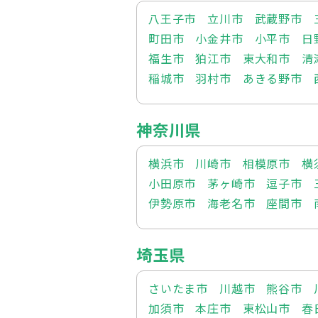
八王子市
立川市
武蔵野市
町田市
小金井市
小平市
日
福生市
狛江市
東大和市
清
稲城市
羽村市
あきる野市
神奈川県
横浜市
川崎市
相模原市
横
小田原市
茅ヶ崎市
逗子市
伊勢原市
海老名市
座間市
埼玉県
さいたま市
川越市
熊谷市
加須市
本庄市
東松山市
春