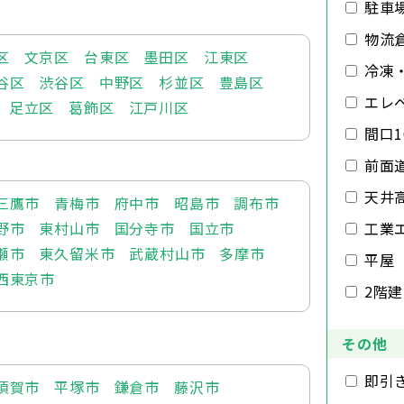
駐車
物流
区
文京区
台東区
墨田区
江東区
冷凍
谷区
渋谷区
中野区
杉並区
豊島区
エレ
足立区
葛飾区
江戸川区
間口1
前面
天井
三鷹市
青梅市
府中市
昭島市
調布市
野市
東村山市
国分寺市
国立市
工業
瀬市
東久留米市
武蔵村山市
多摩市
平屋
西東京市
2階
その他
即引
須賀市
平塚市
鎌倉市
藤沢市