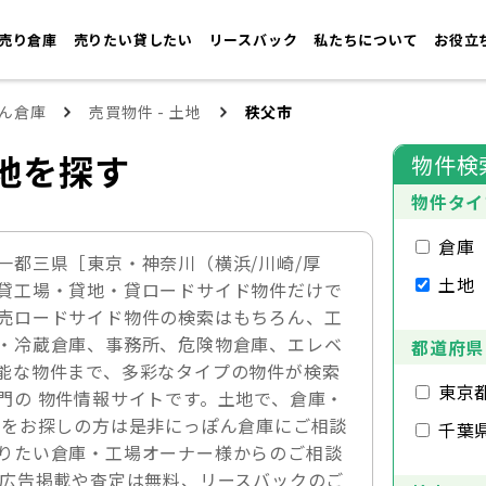
売り倉庫
売りたい貸したい
リースバック
私たちについて
お役立
ん倉庫
売買物件 - 土地
秩父市
地を探す
物件検
物件タイ
倉庫
一都三県［東京・神奈川（横浜/川崎/厚
土地
貸工場・貸地・貸ロードサイド物件だけで
売ロードサイド物件の検索はもちろん、工
・冷蔵倉庫、事務所、危険物倉庫、エレベ
都道府県
能な物件まで、多彩なタイプの物件が検索
東京
門の 物件情報サイトです。土地で、倉庫・
件をお探しの方は是非にっぽん倉庫にご相談
千葉
りたい倉庫・工場オーナー様からのご相談
の広告掲載や査定は無料、リースバックのご