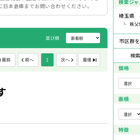
検索ジャ
に日本倉庫までお問い合わせください。
埼玉県
秩父
並び順
市区群
検
1
最前
前へ
次へ
最後
価格
す
面積
特徴