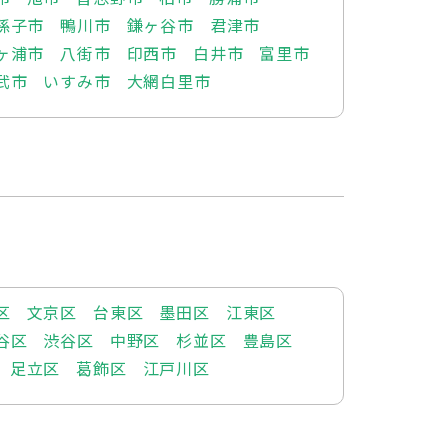
孫子市
鴨川市
鎌ヶ谷市
君津市
ヶ浦市
八街市
印西市
白井市
富里市
武市
いすみ市
大網白里市
区
文京区
台東区
墨田区
江東区
谷区
渋谷区
中野区
杉並区
豊島区
足立区
葛飾区
江戸川区