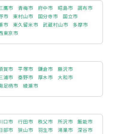
三鷹市
青梅市
府中市
昭島市
調布市
野市
東村山市
国分寺市
国立市
瀬市
東久留米市
武蔵村山市
多摩市
西東京市
須賀市
平塚市
鎌倉市
藤沢市
三浦市
秦野市
厚木市
大和市
南足柄市
綾瀬市
川口市
行田市
秩父市
所沢市
飯能市
日部市
狭山市
羽生市
鴻巣市
深谷市