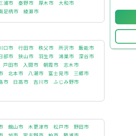
三浦市
秦野市
厚木市
大和市
南足柄市
綾瀬市
川口市
行田市
秩父市
所沢市
飯能市
日部市
狭山市
羽生市
鴻巣市
深谷市
戸田市
入間市
朝霞市
志木市
市
北本市
八潮市
富士見市
三郷市
島市
日高市
吉川市
ふじみ野市
市
館山市
木更津市
松戸市
野田市
市
旭市
習志野市
柏市
勝浦市