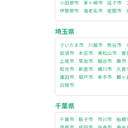
小田原市
茅ヶ崎市
逗子市
伊勢原市
海老名市
座間市
埼玉県
さいたま市
川越市
熊谷市
加須市
本庄市
東松山市
春
上尾市
草加市
越谷市
蕨市
和光市
新座市
桶川市
久喜
蓮田市
坂戸市
幸手市
鶴ヶ
白岡市
千葉県
千葉市
銚子市
市川市
船橋
茂原市
成田市
佐倉市
東金