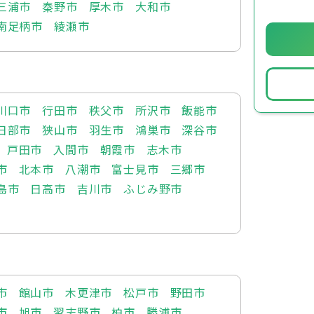
三浦市
秦野市
厚木市
大和市
南足柄市
綾瀬市
川口市
行田市
秩父市
所沢市
飯能市
日部市
狭山市
羽生市
鴻巣市
深谷市
戸田市
入間市
朝霞市
志木市
市
北本市
八潮市
富士見市
三郷市
島市
日高市
吉川市
ふじみ野市
市
館山市
木更津市
松戸市
野田市
市
旭市
習志野市
柏市
勝浦市