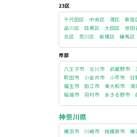
23区
千代田区
中央区
港区
新宿
品川区
目黒区
大田区
世田
北区
荒川区
板橋区
練馬区
市部
八王子市
立川市
武蔵野市
町田市
小金井市
小平市
日
福生市
狛江市
東大和市
清
稲城市
羽村市
あきる野市
神奈川県
横浜市
川崎市
相模原市
横