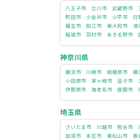
八王子市
立川市
武蔵野市
町田市
小金井市
小平市
日
福生市
狛江市
東大和市
清
稲城市
羽村市
あきる野市
神奈川県
横浜市
川崎市
相模原市
横
小田原市
茅ヶ崎市
逗子市
伊勢原市
海老名市
座間市
埼玉県
さいたま市
川越市
熊谷市
加須市
本庄市
東松山市
春