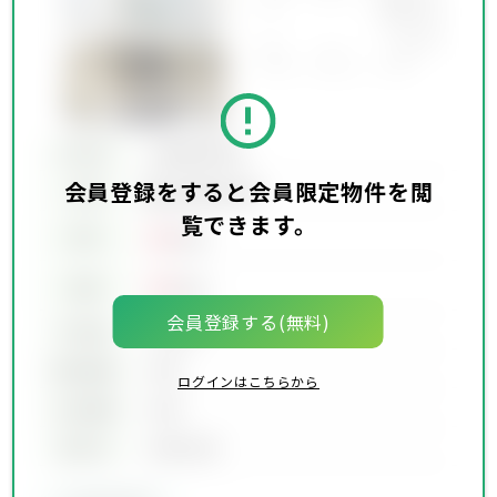
所在地
会員限定物件
会員登録をすると会員限定物件を閲
会員限定物件
交通
覧できます。
00
賃料
万円
00
価格
万円
会員登録する(無料)
坪単価
00万円
建物面積
00坪
ログインはこちらから
土地面積
00坪
築年月
00年00月