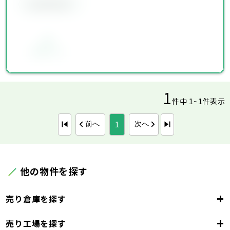
会員限定物件
お気に入り
1
件中 1~1件表示
1
前へ
次へ
他の物件を探す
+
売り倉庫を探す
+
売り工場を探す
東京都