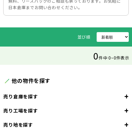
無料、リースバックのご相談も承っております。お気軽に
日本倉庫までお問い合わせください。
並び順
0
件中 0~0件表示
他の物件を探す
+
売り倉庫を探す
+
売り工場を探す
東京都
23区
+
売り地を探す
東京都