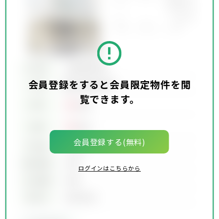
所在地
会員限定物件
会員登録をすると会員限定物件を閲
会員限定物件
交通
覧できます。
00
賃料
万円
00
価格
万円
会員登録する(無料)
坪単価
00万円
建物面積
00坪
ログインはこちらから
土地面積
00坪
築年月
00年00月