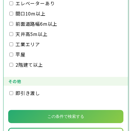
木更津市
エレベーターあり
松戸市
野田市
茂原市
成田市
日高市
吉川市
ふじみ野市
白岡市
佐倉市
千葉市
東金市
銚子市
旭市
市川市
習志野市
船橋市
柏市
館山市
勝浦市
千葉県
間口10m以上
市原市
木更津市
流山市
松戸市
八千代市
野田市
我孫子市
茂原市
成田市
鴨川市
前面道路幅6m以上
鎌ヶ谷市
佐倉市
千葉市
東金市
銚子市
君津市
旭市
市川市
富津市
習志野市
船橋市
浦安市
柏市
館山市
四街道市
勝浦市
千葉県
袖ヶ浦市
市原市
木更津市
流山市
八街市
松戸市
八千代市
印西市
野田市
白井市
我孫子市
茂原市
富里市
成田市
鴨川市
天井高5m以上
南房総市
鎌ヶ谷市
佐倉市
千葉市
東金市
銚子市
匝瑳市
君津市
旭市
市川市
香取市
富津市
習志野市
船橋市
山武市
浦安市
柏市
館山市
いすみ市
四街道市
勝浦市
工業エリア
大網白里市
袖ヶ浦市
市原市
木更津市
流山市
八街市
松戸市
八千代市
印西市
野田市
白井市
我孫子市
茂原市
富里市
成田市
鴨川市
南房総市
鎌ヶ谷市
佐倉市
東金市
匝瑳市
君津市
旭市
香取市
富津市
習志野市
山武市
浦安市
柏市
いすみ市
四街道市
勝浦市
平屋
大網白里市
袖ヶ浦市
市原市
流山市
八街市
八千代市
印西市
白井市
我孫子市
富里市
鴨川市
2階建て以上
南房総市
鎌ヶ谷市
匝瑳市
君津市
香取市
富津市
山武市
浦安市
いすみ市
四街道市
大網白里市
袖ヶ浦市
八街市
印西市
白井市
富里市
南房総市
匝瑳市
香取市
山武市
いすみ市
その他
大網白里市
即引き渡し