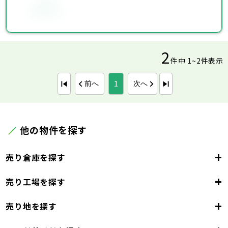
お気に入り
2
件中 1~2件表示
1
前へ
次へ
他の物件を探す
+
売り倉庫を探す
+
売り工場を探す
東京都
23区
+
売り地を探す
東京都
千代田区
中央区
港区
新宿区
文京区
23区