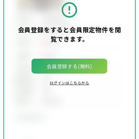
所在地
会員限定物件
会員登録をすると会員限定物件を閲
会員限定物件
交通
覧できます。
00
賃料
万円
00
価格
万円
会員登録する(無料)
坪単価
00万円
建物面積
00坪
ログインはこちらから
土地面積
00坪
築年月
00年00月
会員限定物件