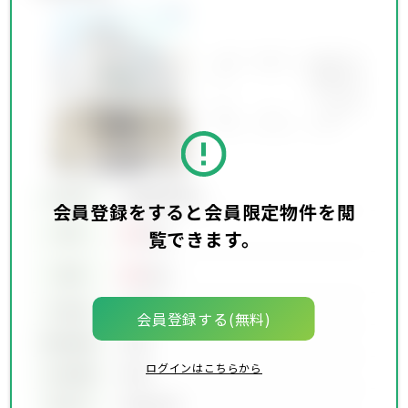
所在地
会員限定物件
会員登録をすると会員限定物件を閲
00
賃料
万円
覧できます。
00
価格
万円
坪単価
00万円
会員登録する(無料)
建物面積
00坪
ログインはこちらから
土地面積
00坪
築年月
00年00月