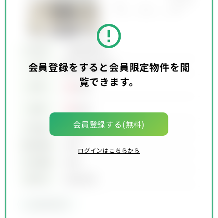
所在地
会員限定物件
会員登録をすると会員限定物件を閲
会員限定物件
交通
覧できます。
00
賃料
万円
00
価格
万円
会員登録する(無料)
坪単価
00万円
建物面積
00坪
ログインはこちらから
土地面積
00坪
築年月
00年00月
会員限定物件