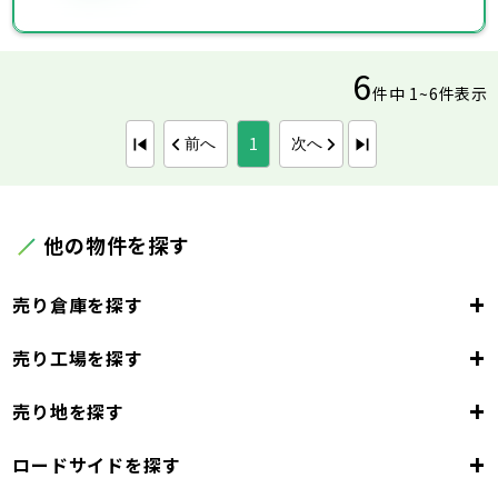
6
件中 1~6件表示
1
前へ
次へ
他の物件を探す
+
売り倉庫を探す
+
売り工場を探す
東京都
23区
+
売り地を探す
東京都
千代田区
中央区
港区
新宿区
文京区
23区
+
ロードサイドを探す
東京都
台東区
墨田区
江東区
品川区
目黒区