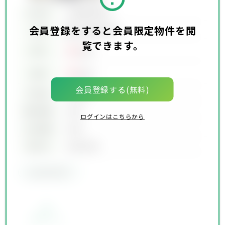
所在地
会員限定物件
会員登録をすると会員限定物件を閲
会員限定物件
交通
覧できます。
00
賃料
万円
00
価格
万円
会員登録する(無料)
坪単価
00万円
建物面積
00坪
ログインはこちらから
土地面積
00坪
築年月
00年00月
会員限定物件
お気に入り