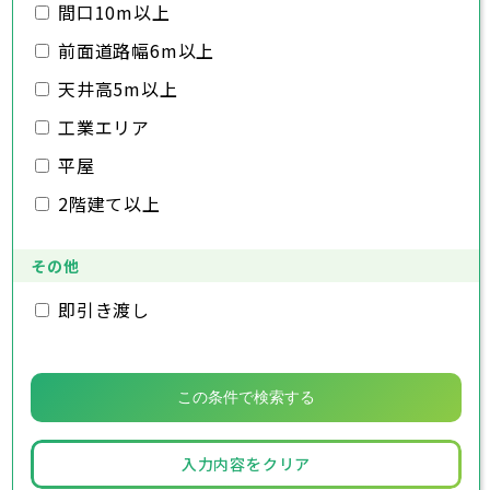
佐倉市
千葉市
東金市
銚子市
旭市
市川市
習志野市
船橋市
柏市
館山市
勝浦市
千葉県
間口10m以上
市原市
木更津市
流山市
松戸市
八千代市
野田市
我孫子市
茂原市
成田市
鴨川市
前面道路幅6m以上
鎌ヶ谷市
佐倉市
千葉市
東金市
銚子市
君津市
旭市
市川市
富津市
習志野市
船橋市
浦安市
柏市
館山市
四街道市
勝浦市
千葉県
袖ヶ浦市
市原市
木更津市
流山市
八街市
松戸市
八千代市
印西市
野田市
白井市
我孫子市
茂原市
富里市
成田市
鴨川市
天井高5m以上
南房総市
鎌ヶ谷市
佐倉市
千葉市
東金市
銚子市
匝瑳市
君津市
旭市
市川市
香取市
富津市
習志野市
船橋市
山武市
浦安市
柏市
館山市
いすみ市
四街道市
勝浦市
工業エリア
大網白里市
袖ヶ浦市
市原市
木更津市
流山市
八街市
松戸市
八千代市
印西市
野田市
白井市
我孫子市
茂原市
富里市
成田市
鴨川市
南房総市
鎌ヶ谷市
佐倉市
東金市
匝瑳市
君津市
旭市
香取市
富津市
習志野市
山武市
浦安市
柏市
いすみ市
四街道市
勝浦市
平屋
大網白里市
袖ヶ浦市
市原市
流山市
八街市
八千代市
印西市
白井市
我孫子市
富里市
鴨川市
2階建て以上
南房総市
鎌ヶ谷市
匝瑳市
君津市
香取市
富津市
山武市
浦安市
いすみ市
四街道市
大網白里市
袖ヶ浦市
八街市
印西市
白井市
富里市
南房総市
匝瑳市
香取市
山武市
いすみ市
その他
大網白里市
即引き渡し
入力内容をクリア