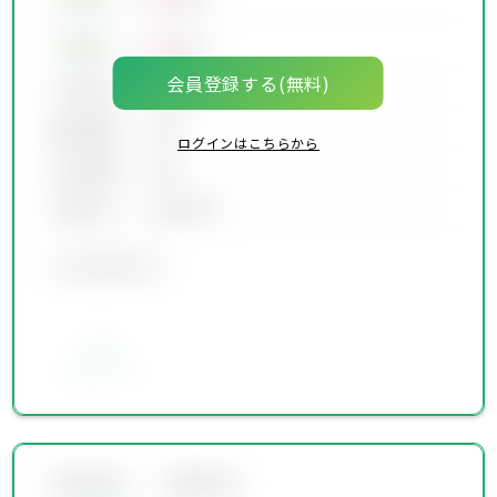
万円
00
価格
万円
会員登録する(無料)
坪単価
00万円
建物面積
00坪
ログインはこちらから
土地面積
00坪
築年月
00年00月
会員限定物件
お気に入り
会員限定物件
会員限定物件