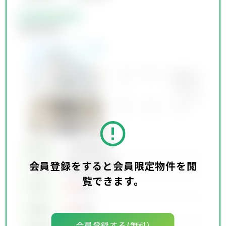
会員限定物件
会員限定物件
所在地
会員限定物件
会員登録をすると会員限定物件を閲
会員限定物件
交通
覧できます。
00
賃料
万円
00
価格
万円
会員登録する(無料)