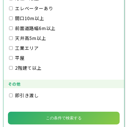
千葉市
銚子市
市川市
船橋市
館山市
千葉県
三郷市
蓮田市
坂戸市
幸手市
鶴ヶ島市
木更津市
エレベーターあり
松戸市
野田市
茂原市
成田市
日高市
吉川市
ふじみ野市
白岡市
佐倉市
千葉市
東金市
銚子市
旭市
市川市
習志野市
船橋市
柏市
館山市
勝浦市
千葉県
間口10m以上
市原市
木更津市
流山市
松戸市
八千代市
野田市
我孫子市
茂原市
成田市
鴨川市
前面道路幅6m以上
鎌ヶ谷市
佐倉市
千葉市
東金市
銚子市
君津市
旭市
市川市
富津市
習志野市
船橋市
浦安市
柏市
館山市
四街道市
勝浦市
千葉県
袖ヶ浦市
市原市
木更津市
流山市
八街市
松戸市
八千代市
印西市
野田市
白井市
我孫子市
茂原市
富里市
成田市
鴨川市
天井高5m以上
南房総市
鎌ヶ谷市
佐倉市
千葉市
東金市
銚子市
匝瑳市
君津市
旭市
市川市
香取市
富津市
習志野市
船橋市
山武市
浦安市
柏市
館山市
いすみ市
四街道市
勝浦市
工業エリア
大網白里市
袖ヶ浦市
市原市
木更津市
流山市
八街市
松戸市
八千代市
印西市
野田市
白井市
我孫子市
茂原市
富里市
成田市
鴨川市
南房総市
鎌ヶ谷市
佐倉市
東金市
匝瑳市
君津市
旭市
香取市
富津市
習志野市
山武市
浦安市
柏市
いすみ市
四街道市
勝浦市
平屋
大網白里市
袖ヶ浦市
市原市
流山市
八街市
八千代市
印西市
白井市
我孫子市
富里市
鴨川市
2階建て以上
南房総市
鎌ヶ谷市
匝瑳市
君津市
香取市
富津市
山武市
浦安市
いすみ市
四街道市
大網白里市
袖ヶ浦市
八街市
印西市
白井市
富里市
南房総市
匝瑳市
香取市
山武市
いすみ市
その他
大網白里市
即引き渡し