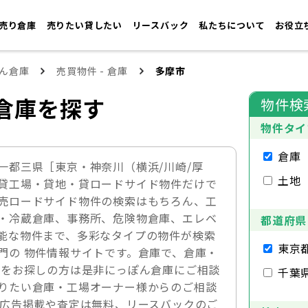
売り倉庫
売りたい貸したい
リースバック
私たちについて
お役立
ん倉庫
売買物件 - 倉庫
多摩市
倉庫を探す
物件検
物件タイ
倉庫
一都三県［東京・神奈川（横浜/川崎/厚
土地
貸工場・貸地・貸ロードサイド物件だけで
売ロードサイド物件の検索はもちろん、工
・冷蔵倉庫、事務所、危険物倉庫、エレベ
都道府県
能な物件まで、多彩なタイプの物件が検索
東京
門の 物件情報サイトです。倉庫で、倉庫・
件をお探しの方は是非にっぽん倉庫にご相談
千葉
りたい倉庫・工場オーナー様からのご相談
の広告掲載や査定は無料、リースバックのご