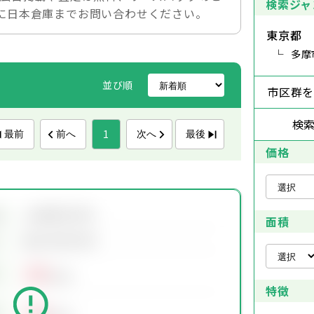
検索ジャ
に日本倉庫までお問い合わせください。
東京都
多摩
並び順
市区群
検
1
最前
前へ
次へ
最後
価格
会員限定物件
地
面積
会員限定物件
00
万円
特徴
00