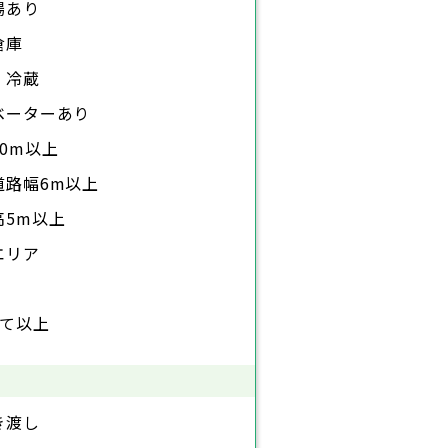
場あり
倉庫
・冷蔵
ベーターあり
0m以上
道路幅6m以上
高5m以上
エリア
建て以上
き渡し