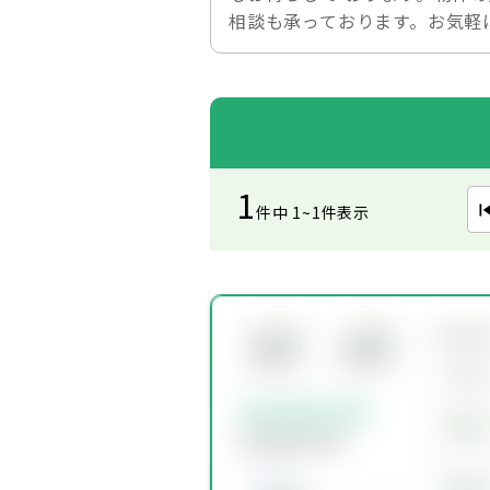
相談も承っております。お気軽
1
件中 1~1件表示
所在
会員限
会員限
定物件
定物件
交通
会員限定物件
賃料
会員限定物件
価格