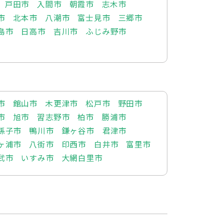
戸田市
入間市
朝霞市
志木市
市
北本市
八潮市
富士見市
三郷市
島市
日高市
吉川市
ふじみ野市
市
館山市
木更津市
松戸市
野田市
市
旭市
習志野市
柏市
勝浦市
孫子市
鴨川市
鎌ヶ谷市
君津市
ヶ浦市
八街市
印西市
白井市
富里市
武市
いすみ市
大網白里市