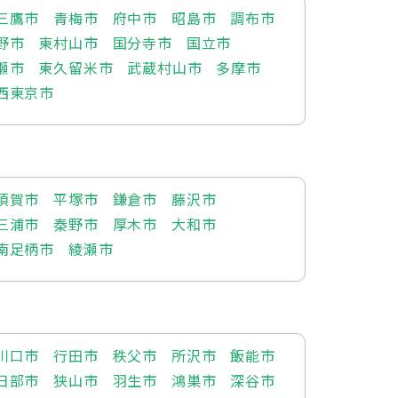
三鷹市
青梅市
府中市
昭島市
調布市
野市
東村山市
国分寺市
国立市
瀬市
東久留米市
武蔵村山市
多摩市
西東京市
須賀市
平塚市
鎌倉市
藤沢市
三浦市
秦野市
厚木市
大和市
南足柄市
綾瀬市
川口市
行田市
秩父市
所沢市
飯能市
日部市
狭山市
羽生市
鴻巣市
深谷市