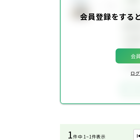
坪単
会員登録をする
建物面
土地面
築年
会員
会員
ログ
お
1
件中 1~1件表示