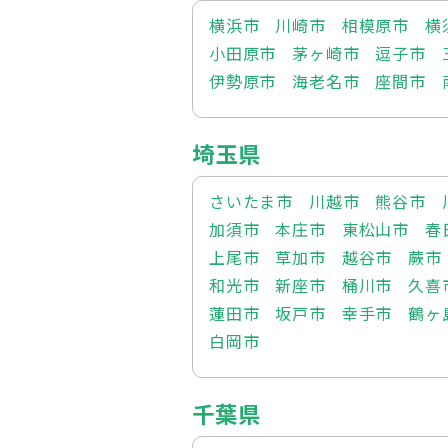
横浜市
川崎市
相模原市
横
小田原市
茅ヶ崎市
逗子市
伊勢原市
海老名市
座間市
埼玉県
さいたま市
川越市
熊谷市
加須市
本庄市
東松山市
春
上尾市
草加市
越谷市
蕨市
和光市
新座市
桶川市
久喜
蓮田市
坂戸市
幸手市
鶴ヶ
白岡市
千葉県