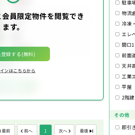
万円
駐車
物流
00万円
価
と会員限定物件を閲覧でき
冷凍
ます。
00坪
積
エレ
00坪
積
間口1
00年00月
月
登録する(無料)
前面
限定物件
天井
インはこちらから
工業
気に入りに追加
平屋
2階
その他
即引
1
最前
前へ
次へ
最後