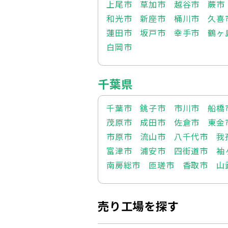
上尾市
草加市
越谷市
蕨市
和光市
新座市
桶川市
久喜
蓮田市
坂戸市
幸手市
鶴ヶ
白岡市
千葉県
千葉市
銚子市
市川市
船橋
茂原市
成田市
佐倉市
東金
市原市
流山市
八千代市
我
富津市
浦安市
四街道市
袖
南房総市
匝瑳市
香取市
山
売り工場を探す