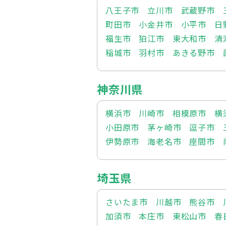
八王子市
立川市
武蔵野市
町田市
小金井市
小平市
日
福生市
狛江市
東大和市
清
稲城市
羽村市
あきる野市
神奈川県
横浜市
川崎市
相模原市
横
小田原市
茅ヶ崎市
逗子市
伊勢原市
海老名市
座間市
埼玉県
さいたま市
川越市
熊谷市
加須市
本庄市
東松山市
春