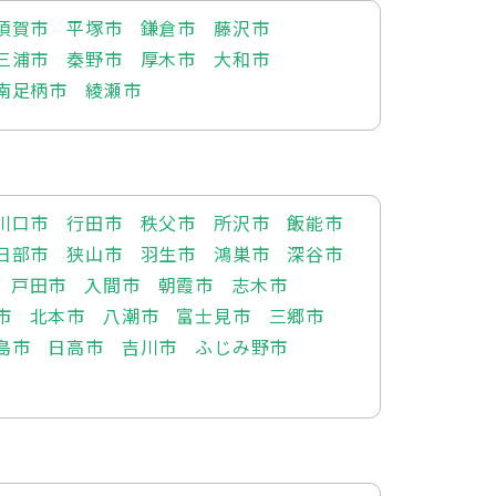
須賀市
平塚市
鎌倉市
藤沢市
三浦市
秦野市
厚木市
大和市
南足柄市
綾瀬市
川口市
行田市
秩父市
所沢市
飯能市
日部市
狭山市
羽生市
鴻巣市
深谷市
戸田市
入間市
朝霞市
志木市
市
北本市
八潮市
富士見市
三郷市
島市
日高市
吉川市
ふじみ野市