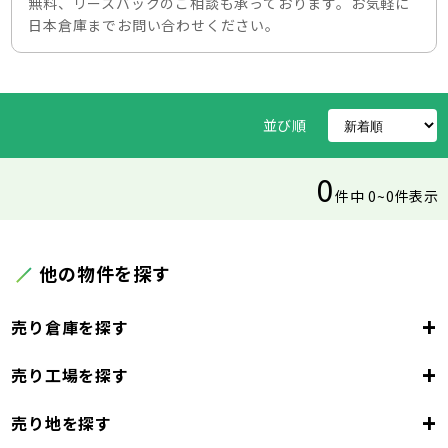
無料、リースバックのご相談も承っております。お気軽に
日本倉庫までお問い合わせください。
並び順
0
件中 0~0件表示
他の物件を探す
+
売り倉庫を探す
+
売り工場を探す
東京都
23区
+
売り地を探す
東京都