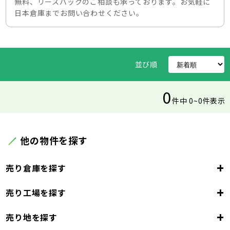
無料、リースバックのご相談も承っております。お気軽に
日本倉庫までお問い合わせください。
並び順
0
件中 0~0件表示
他の物件を探す
+
売り倉庫を探す
+
売り工場を探す
東京都
23区
+
売り地を探す
東京都