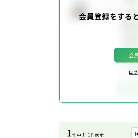
坪単
会員登録をする
建物面
土地面
築年
会員
会員
ログ
お
1
件中 1~1件表示