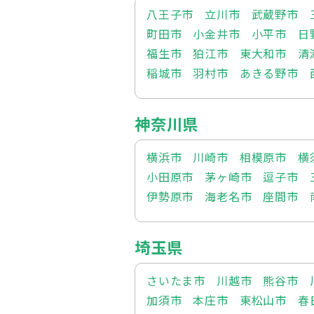
八王子市
立川市
武蔵野市
町田市
小金井市
小平市
日
福生市
狛江市
東大和市
清
稲城市
羽村市
あきる野市
神奈川県
横浜市
川崎市
相模原市
横
小田原市
茅ヶ崎市
逗子市
伊勢原市
海老名市
座間市
埼玉県
さいたま市
川越市
熊谷市
加須市
本庄市
東松山市
春