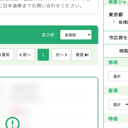
検索ジャ
に日本倉庫までお問い合わせください。
東京都
板橋
並び順
市区群
検
1
最前
前へ
次へ
最後
価格
会員限定物件
地
面積
会員限定物件
00
万円
特徴
00