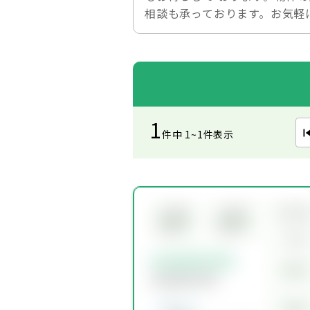
相談も承っております。お気軽
1
件中 1~1件表示
所在
会員限
会員限
定物件
定物件
交通
会員限定物件
賃料
会員限定物件
価格