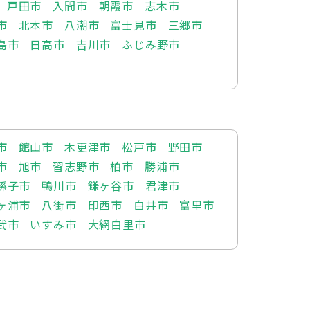
戸田市
入間市
朝霞市
志木市
市
北本市
八潮市
富士見市
三郷市
島市
日高市
吉川市
ふじみ野市
市
館山市
木更津市
松戸市
野田市
市
旭市
習志野市
柏市
勝浦市
孫子市
鴨川市
鎌ヶ谷市
君津市
ヶ浦市
八街市
印西市
白井市
富里市
武市
いすみ市
大網白里市