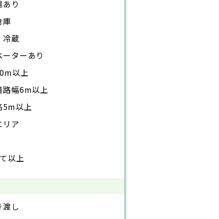
場あり
倉庫
・冷蔵
ベーターあり
0m以上
道路幅6m以上
高5m以上
エリア
建て以上
き渡し