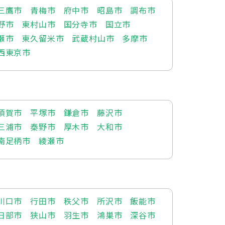
三鷹市
青梅市
府中市
昭島市
調布市
野市
東村山市
国分寺市
国立市
瀬市
東久留米市
武蔵村山市
多摩市
西東京市
須賀市
平塚市
鎌倉市
藤沢市
三浦市
秦野市
厚木市
大和市
南足柄市
綾瀬市
川口市
行田市
秩父市
所沢市
飯能市
日部市
狭山市
羽生市
鴻巣市
深谷市