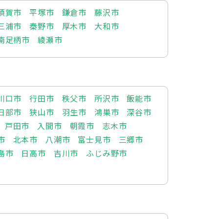
須賀市
平塚市
鎌倉市
藤沢市
三浦市
秦野市
厚木市
大和市
南足柄市
綾瀬市
川口市
行田市
秩父市
所沢市
飯能市
日部市
狭山市
羽生市
鴻巣市
深谷市
戸田市
入間市
朝霞市
志木市
市
北本市
八潮市
富士見市
三郷市
島市
日高市
吉川市
ふじみ野市