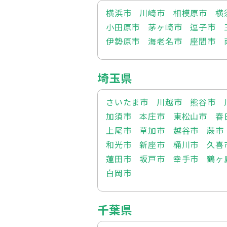
横浜市
川崎市
相模原市
横
小田原市
茅ヶ崎市
逗子市
伊勢原市
海老名市
座間市
埼玉県
さいたま市
川越市
熊谷市
加須市
本庄市
東松山市
春
上尾市
草加市
越谷市
蕨市
和光市
新座市
桶川市
久喜
蓮田市
坂戸市
幸手市
鶴ヶ
白岡市
千葉県