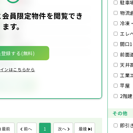
万円
駐車
物流
00万円
価
と会員限定物件を閲覧でき
冷凍
ます。
00坪
積
エレ
00坪
積
間口1
00年00月
月
登録する(無料)
前面
限定物件
天井
インはこちらから
工業
気に入りに追加
平屋
2階
その他
即引
1
最前
前へ
次へ
最後