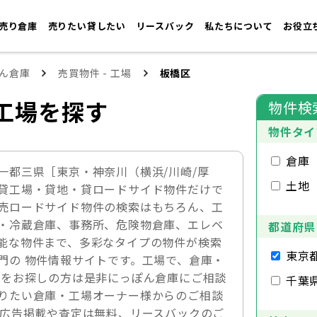
売り倉庫
売りたい貸したい
リースバック
私たちについて
お役立
ん倉庫
売買物件 - 工場
板橋区
工場を探す
物件検
物件タイ
倉庫
一都三県［東京・神奈川（横浜/川崎/厚
土地
貸工場・貸地・貸ロードサイド物件だけで
売ロードサイド物件の検索はもちろん、工
・冷蔵倉庫、事務所、危険物倉庫、エレベ
都道府県
能な物件まで、多彩なタイプの物件が検索
東京
門の 物件情報サイトです。工場で、倉庫・
件をお探しの方は是非にっぽん倉庫にご相談
千葉
りたい倉庫・工場オーナー様からのご相談
の広告掲載や査定は無料、リースバックのご