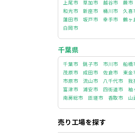
上尾市
草加市
越谷市
蕨市
和光市
新座市
桶川市
久喜
蓮田市
坂戸市
幸手市
鶴ヶ
白岡市
千葉県
千葉市
銚子市
市川市
船橋
茂原市
成田市
佐倉市
東金
市原市
流山市
八千代市
我
富津市
浦安市
四街道市
袖
南房総市
匝瑳市
香取市
山
売り工場を探す