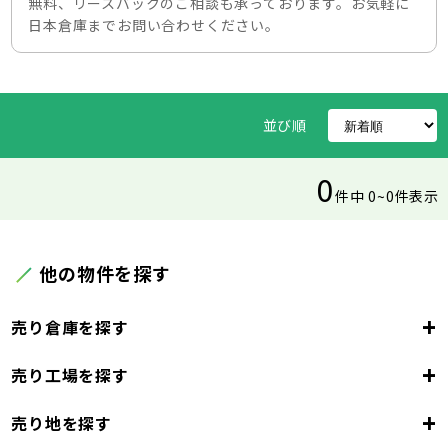
無料、リースバックのご相談も承っております。お気軽に
日本倉庫までお問い合わせください。
並び順
0
件中 0~0件表示
他の物件を探す
+
売り倉庫を探す
+
売り工場を探す
東京都
23区
+
売り地を探す
東京都